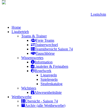
Login
Join
Home
Ligabetrieb
Teams & Trainer
Freie Teams
Trainerwechsel
Teamübersicht Saison 74
Tauschbörse
Wissenswertes
Information
Ligaleiter & Freigaben
Regelwerk
Ligaregeln
Spielregeln
Strafenkatalog
Wichtiges
Abwesenheitsliste
Wettbewerbe
Übersicht - Saison 74
Archiv (alle Wettbewerbe)