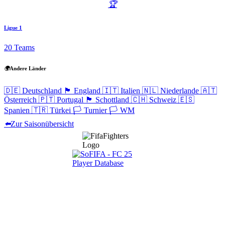
🏆
Ligue 1
20 Teams
🌍
Andere Länder
🇩🇪
Deutschland
🏴󠁧󠁢󠁥󠁮󠁧󠁿
England
🇮🇹
Italien
🇳🇱
Niederlande
🇦🇹
Österreich
🇵🇹
Portugal
🏴󠁧󠁢󠁳󠁣󠁴󠁿
Schottland
🇨🇭
Schweiz
🇪🇸
Spanien
🇹🇷
Türkei
🏳️
Turnier
🏳️
WM
⬅️
Zur Saisonübersicht
Navigation
Home