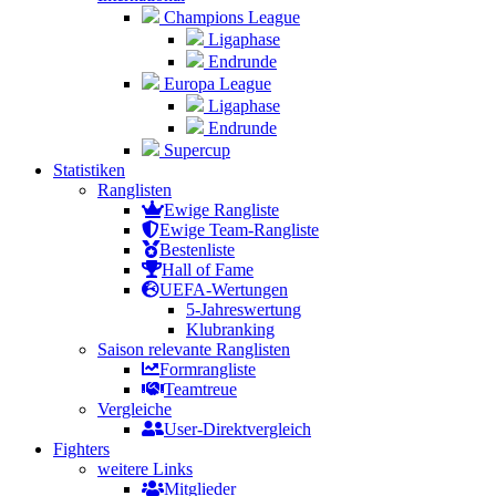
Champions League
Ligaphase
Endrunde
Europa League
Ligaphase
Endrunde
Supercup
Statistiken
Ranglisten
Ewige Rangliste
Ewige Team-Rangliste
Bestenliste
Hall of Fame
UEFA-Wertungen
5-Jahreswertung
Klubranking
Saison relevante Ranglisten
Formrangliste
Teamtreue
Vergleiche
User-Direktvergleich
Fighters
weitere Links
Mitglieder