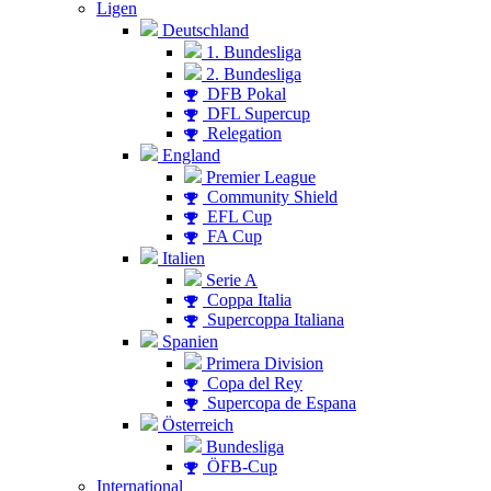
Ligen
Deutschland
1. Bundesliga
2. Bundesliga
DFB Pokal
DFL Supercup
Relegation
England
Premier League
Community Shield
EFL Cup
FA Cup
Italien
Serie A
Coppa Italia
Supercoppa Italiana
Spanien
Primera Division
Copa del Rey
Supercopa de Espana
Österreich
Bundesliga
ÖFB-Cup
International