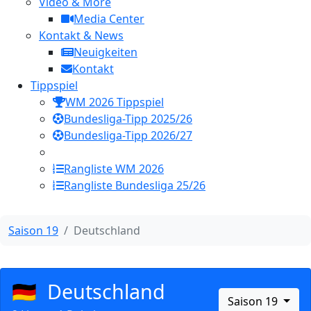
Video & More
Media Center
Kontakt & News
Neuigkeiten
Kontakt
Tippspiel
WM 2026 Tippspiel
Bundesliga-Tipp 2025/26
Bundesliga-Tipp 2026/27
Rangliste WM 2026
Rangliste Bundesliga 25/26
Saison 19
Deutschland
🇩🇪
Deutschland
Saison 19