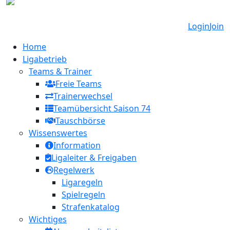
Login
Join
Home
Ligabetrieb
Teams & Trainer
Freie Teams
Trainerwechsel
Teamübersicht Saison 74
Tauschbörse
Wissenswertes
Information
Ligaleiter & Freigaben
Regelwerk
Ligaregeln
Spielregeln
Strafenkatalog
Wichtiges