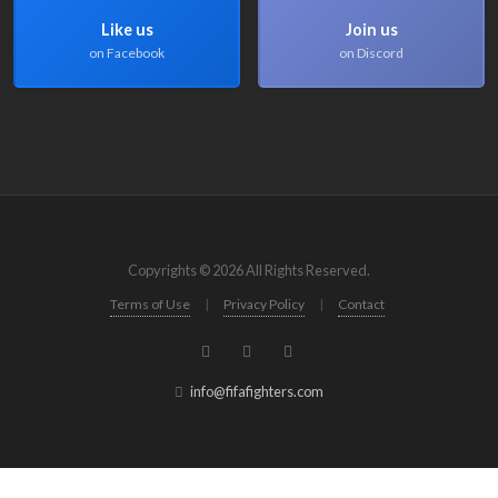
Like us
Join us
on Facebook
on Discord
Copyrights © 2026 All Rights Reserved.
Terms of Use
|
Privacy Policy
|
Contact
info@fifafighters.com