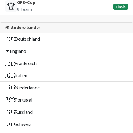
ÖFB-Cup
🏆
Finale
8 Teams
🌍
Andere Länder
🇩🇪
Deutschland
🏴󠁧󠁢󠁥󠁮󠁧󠁿
England
🇫🇷
Frankreich
🇮🇹
Italien
🇳🇱
Niederlande
🇵🇹
Portugal
🇷🇺
Russland
🇨🇭
Schweiz