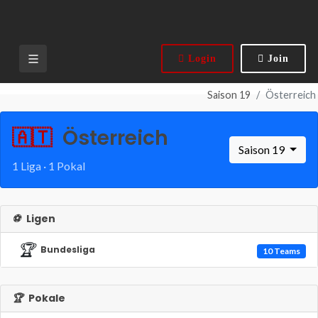
Login
Join
Saison 19
Österreich
🇦🇹
Österreich
Saison 19
1 Liga · 1 Pokal
⚽
Ligen
🏆
Bundesliga
10 Teams
🏆
Pokale