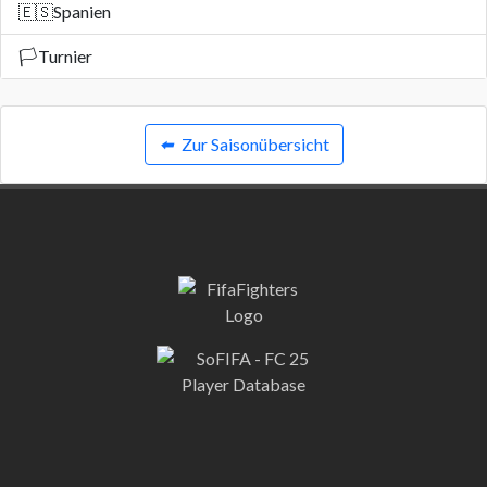
🇪🇸
Spanien
🏳️
Turnier
⬅️
Zur Saisonübersicht