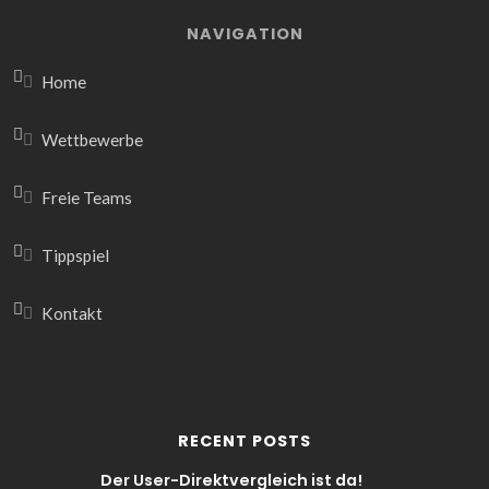
NAVIGATION
Home
Wettbewerbe
Freie Teams
Tippspiel
Kontakt
RECENT POSTS
Der User-Direktvergleich ist da!