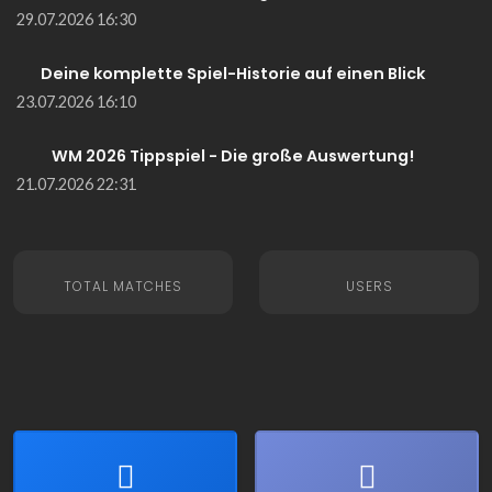
29.07.2026 16:30
Deine komplette Spiel-Historie auf einen Blick
23.07.2026 16:10
WM 2026 Tippspiel - Die große Auswertung!
21.07.2026 22:31
TOTAL MATCHES
USERS