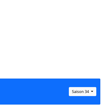
Saison 34