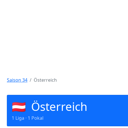
Saison 34
Österreich
🇦🇹
Österreich
1 Liga · 1 Pokal