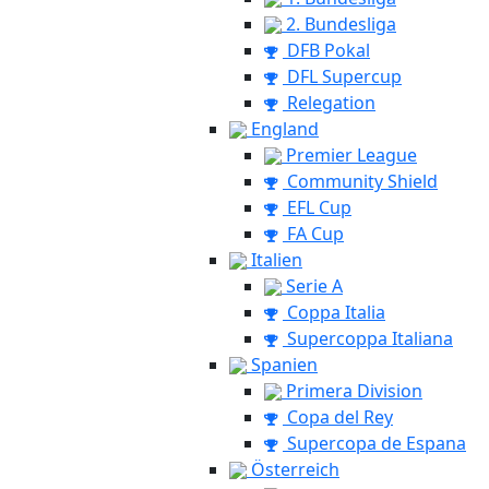
2. Bundesliga
DFB Pokal
DFL Supercup
Relegation
England
Premier League
Community Shield
EFL Cup
FA Cup
Italien
Serie A
Coppa Italia
Supercoppa Italiana
Spanien
Primera Division
Copa del Rey
Supercopa de Espana
Österreich