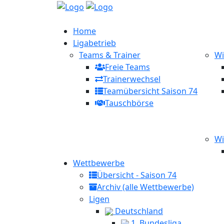
Home
Ligabetrieb
Teams & Trainer
Wi
Freie Teams
Trainerwechsel
Teamübersicht Saison 74
Tauschbörse
Wi
Wettbewerbe
Übersicht - Saison 74
Archiv (alle Wettbewerbe)
Ligen
Deutschland
1. Bundesliga