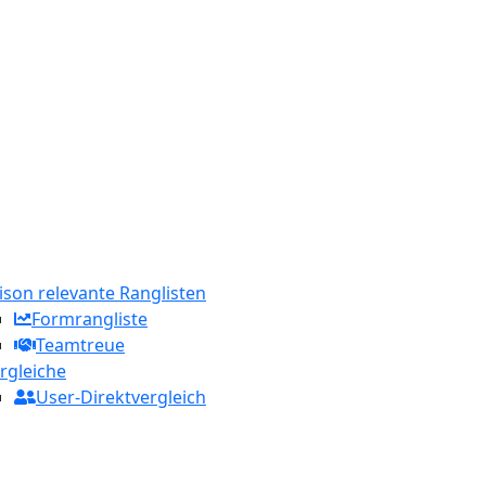
ison relevante Ranglisten
Formrangliste
Teamtreue
rgleiche
User-Direktvergleich