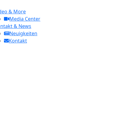
deo & More
Media Center
ntakt & News
Neuigkeiten
Kontakt