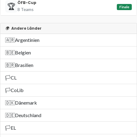
ÖFB-Cup
🏆
Finale
8 Teams
🌍
Andere Länder
🇦🇷
Argentinien
🇧🇪
Belgien
🇧🇷
Brasilien
🏳️
CL
🏳️
CoLib
🇩🇰
Dänemark
🇩🇪
Deutschland
🏳️
EL