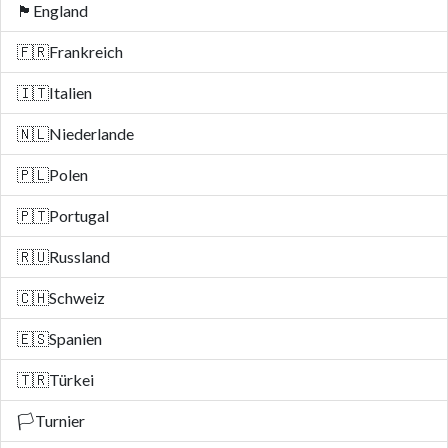
🏴󠁧󠁢󠁥󠁮󠁧󠁿
England
🇫🇷
Frankreich
🇮🇹
Italien
🇳🇱
Niederlande
🇵🇱
Polen
🇵🇹
Portugal
🇷🇺
Russland
🇨🇭
Schweiz
🇪🇸
Spanien
🇹🇷
Türkei
🏳️
Turnier