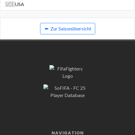
🇺🇸
USA
⬅️
Zur Saisonübersicht
NAVIGATION