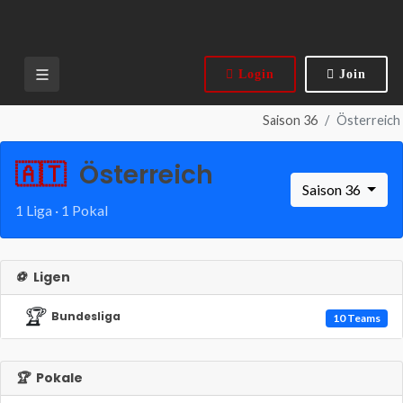
Login
Join
Saison 36
Österreich
🇦🇹
Österreich
Saison 36
1 Liga · 1 Pokal
⚽
Ligen
🏆
Bundesliga
10 Teams
🏆
Pokale