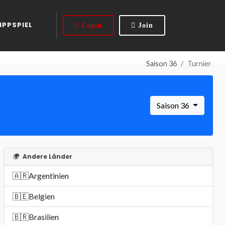
IPPSPIEL
Login
Join
Saison 36
Turnier
Saison 36
🌍
Andere Länder
🇦🇷
Argentinien
🇧🇪
Belgien
🇧🇷
Brasilien