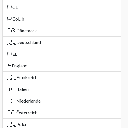
🏳️
CL
🏳️
CoLib
🇩🇰
Dänemark
🇩🇪
Deutschland
🏳️
EL
🏴󠁧󠁢󠁥󠁮󠁧󠁿
England
🇫🇷
Frankreich
🇮🇹
Italien
🇳🇱
Niederlande
🇦🇹
Österreich
🇵🇱
Polen