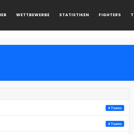
IEB
WETTBEWERBE
STATISTIKEN
FIGHTERS
T
4 Teams
4 Teams