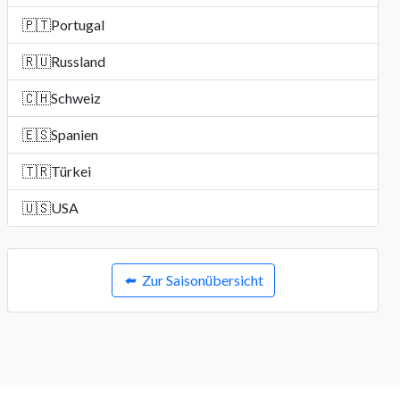
🇵🇹
Portugal
🇷🇺
Russland
🇨🇭
Schweiz
🇪🇸
Spanien
🇹🇷
Türkei
🇺🇸
USA
⬅️
Zur Saisonübersicht