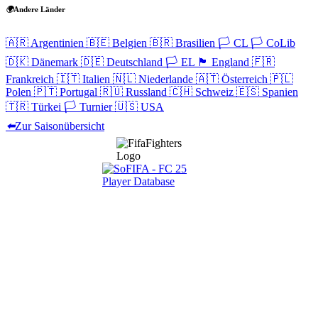
🌍
Andere Länder
🇦🇷
Argentinien
🇧🇪
Belgien
🇧🇷
Brasilien
🏳️
CL
🏳️
CoLib
🇩🇰
Dänemark
🇩🇪
Deutschland
🏳️
EL
🏴󠁧󠁢󠁥󠁮󠁧󠁿
England
🇫🇷
Frankreich
🇮🇹
Italien
🇳🇱
Niederlande
🇦🇹
Österreich
🇵🇱
Polen
🇵🇹
Portugal
🇷🇺
Russland
🇨🇭
Schweiz
🇪🇸
Spanien
🇹🇷
Türkei
🏳️
Turnier
🇺🇸
USA
⬅️
Zur Saisonübersicht
Navigation
Home
Wettbewerbe
Freie Teams