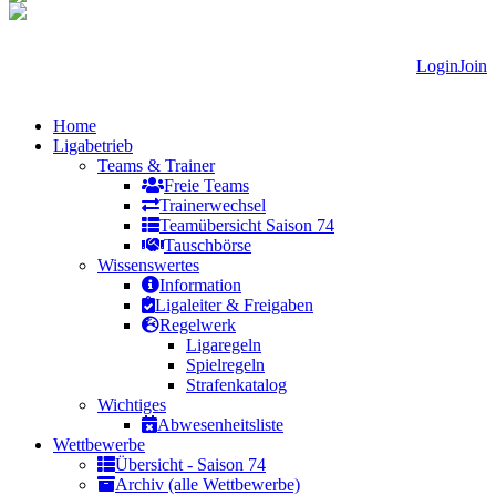
Login
Join
Home
Ligabetrieb
Teams & Trainer
Freie Teams
Trainerwechsel
Teamübersicht Saison 74
Tauschbörse
Wissenswertes
Information
Ligaleiter & Freigaben
Regelwerk
Ligaregeln
Spielregeln
Strafenkatalog
Wichtiges
Abwesenheitsliste
Wettbewerbe
Übersicht - Saison 74
Archiv (alle Wettbewerbe)