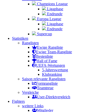
Champions League
Ligaphase
Endrunde
Europa League
Ligaphase
Endrunde
Supercup
Statistiken
Ranglisten
Ewige Rangliste
Ewige Team-Rangliste
Bestenliste
Hall of Fame
UEFA-Wertungen
5-Jahreswertung
Klubranking
Saison relevante Ranglisten
Formrangliste
Teamtreue
Vergleiche
User-Direktvergleich
Fighters
weitere Links
Mitglieder