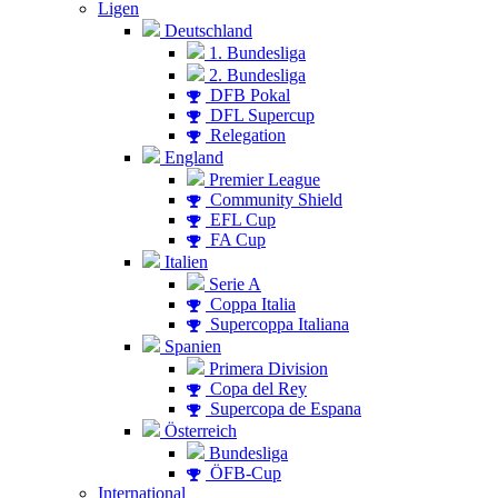
Ligen
Deutschland
1. Bundesliga
2. Bundesliga
DFB Pokal
DFL Supercup
Relegation
England
Premier League
Community Shield
EFL Cup
FA Cup
Italien
Serie A
Coppa Italia
Supercoppa Italiana
Spanien
Primera Division
Copa del Rey
Supercopa de Espana
Österreich
Bundesliga
ÖFB-Cup
International