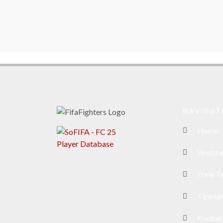
NAVIGAT
Home
Wettb
Freie 
Tippspi
Kontak