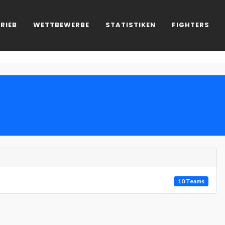
RIEB
WETTBEWERBE
STATISTIKEN
FIGHTERS
10 Teams