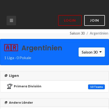
LOGIN
JOIN
Saison 30
Argentinien
🇦🇷
Argentinien
Saison 30
1 Liga · 0 Pokale
⚽
Ligen
🏆
Primera División
10 Teams
🌍
Andere Länder