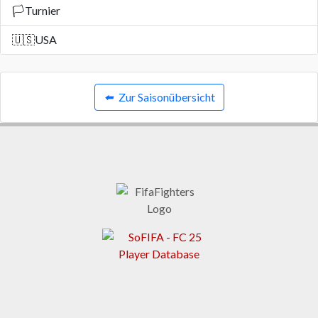
🏳️
Turnier
🇺🇸
USA
⬅️
Zur Saisonübersicht