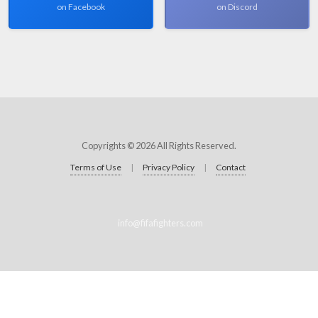
on Facebook
on Discord
Copyrights © 2026 All Rights Reserved.
Terms of Use
|
Privacy Policy
|
Contact
info@fifafighters.com