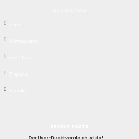
NAVIGATION
Home
Wettbewerbe
Freie Teams
Tippspiel
Kontakt
RECENT POSTS
Der User-Direktvergleich ist da!