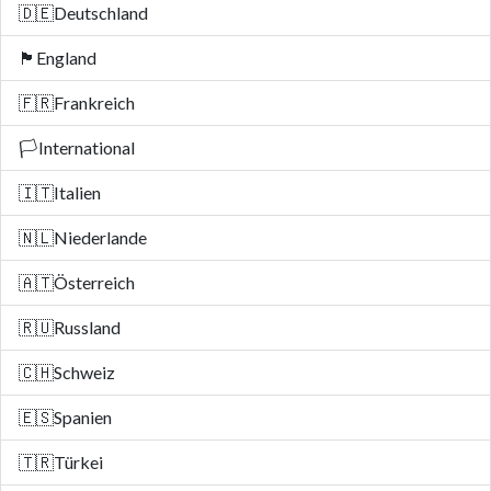
🇩🇪
Deutschland
🏴󠁧󠁢󠁥󠁮󠁧󠁿
England
🇫🇷
Frankreich
🏳️
International
🇮🇹
Italien
🇳🇱
Niederlande
🇦🇹
Österreich
🇷🇺
Russland
🇨🇭
Schweiz
🇪🇸
Spanien
🇹🇷
Türkei