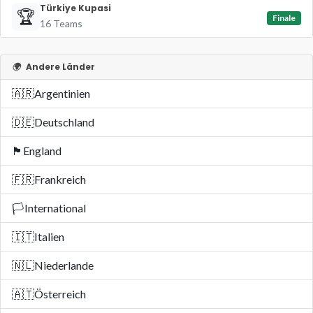
Türkiye Kupasi
🏆
Finale
16 Teams
🌍
Andere Länder
🇦🇷
Argentinien
🇩🇪
Deutschland
🏴󠁧󠁢󠁥󠁮󠁧󠁿
England
🇫🇷
Frankreich
🏳️
International
🇮🇹
Italien
🇳🇱
Niederlande
🇦🇹
Österreich