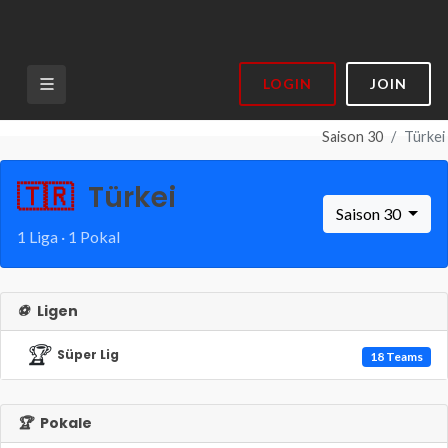
LOGIN
JOIN
Saison 30
Türkei
🇹🇷
Türkei
Saison 30
1 Liga · 1 Pokal
⚽
Ligen
🏆
Süper Lig
18 Teams
🏆
Pokale