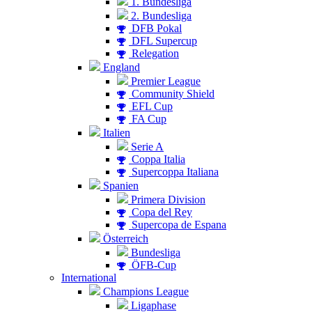
1. Bundesliga
2. Bundesliga
DFB Pokal
DFL Supercup
Relegation
England
Premier League
Community Shield
EFL Cup
FA Cup
Italien
Serie A
Coppa Italia
Supercoppa Italiana
Spanien
Primera Division
Copa del Rey
Supercopa de Espana
Österreich
Bundesliga
ÖFB-Cup
International
Champions League
Ligaphase