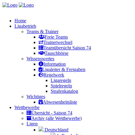
Home
Ligabetrieb
Teams & Trainer
Freie Teams
Trainerwechsel
Teamübersicht Saison 74
Tauschbörse
Wissenswertes
Information
Ligaleiter & Freigaben
Regelwerk
Ligaregeln
Spielregeln
Strafenkatalog
Wichtiges
Abwesenheitsliste
Wettbewerbe
Übersicht - Saison 74
Archiv (alle Wettbewerbe)
Ligen
Deutschland