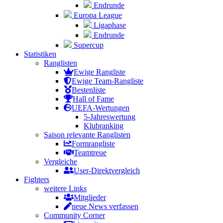
Endrunde
Europa League
Ligaphase
Endrunde
Supercup
Statistiken
Ranglisten
Ewige Rangliste
Ewige Team-Rangliste
Bestenliste
Hall of Fame
UEFA-Wertungen
5-Jahreswertung
Klubranking
Saison relevante Ranglisten
Formrangliste
Teamtreue
Vergleiche
User-Direktvergleich
Fighters
weitere Links
Mitglieder
neue News verfassen
Community Corner