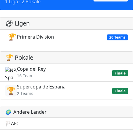
1 Liga · 2 Pokale
⚽
Ligen
🏆
Primera Division
20 Teams
🏆
Pokale
Copa del Rey
Finale
16 Teams
Supercopa de Espana
🏆
Finale
2 Teams
🌍
Andere Länder
🏳️
AFC