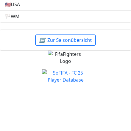
🇺🇸
USA
🏳️
WM
⬅️
Zur Saisonübersicht
NAVIGATION
Home
Wettbewerbe