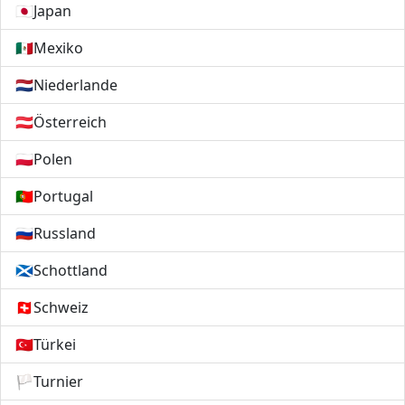
🇯🇵
Japan
🇲🇽
Mexiko
🇳🇱
Niederlande
🇦🇹
Österreich
🇵🇱
Polen
🇵🇹
Portugal
🇷🇺
Russland
🏴󠁧󠁢󠁳󠁣󠁴󠁿
Schottland
🇨🇭
Schweiz
🇹🇷
Türkei
🏳️
Turnier