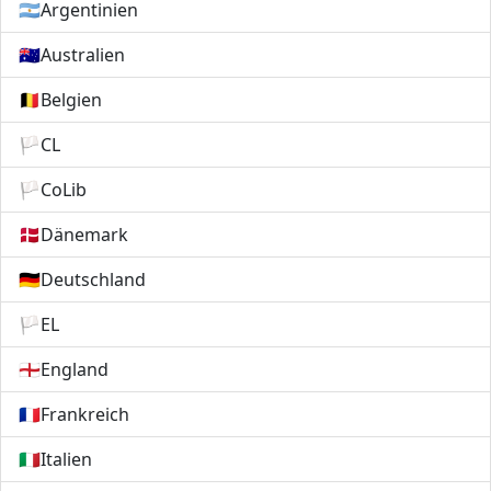
🇦🇷
Argentinien
🇦🇺
Australien
🇧🇪
Belgien
🏳️
CL
🏳️
CoLib
🇩🇰
Dänemark
🇩🇪
Deutschland
🏳️
EL
🏴󠁧󠁢󠁥󠁮󠁧󠁿
England
🇫🇷
Frankreich
🇮🇹
Italien