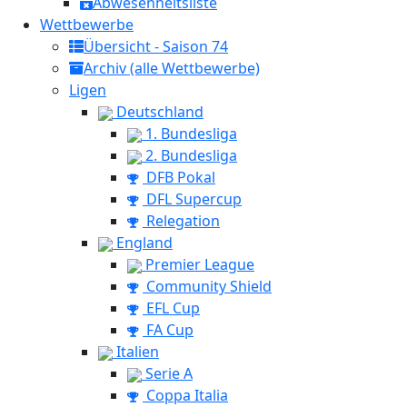
Abwesenheitsliste
Wettbewerbe
Übersicht - Saison 74
Archiv (alle Wettbewerbe)
Ligen
Deutschland
1. Bundesliga
2. Bundesliga
DFB Pokal
DFL Supercup
Relegation
England
Premier League
Community Shield
EFL Cup
FA Cup
Italien
Serie A
Coppa Italia