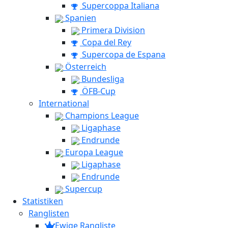
Supercoppa Italiana
Spanien
Primera Division
Copa del Rey
Supercopa de Espana
Österreich
Bundesliga
ÖFB-Cup
International
Champions League
Ligaphase
Endrunde
Europa League
Ligaphase
Endrunde
Supercup
Statistiken
Ranglisten
Ewige Rangliste