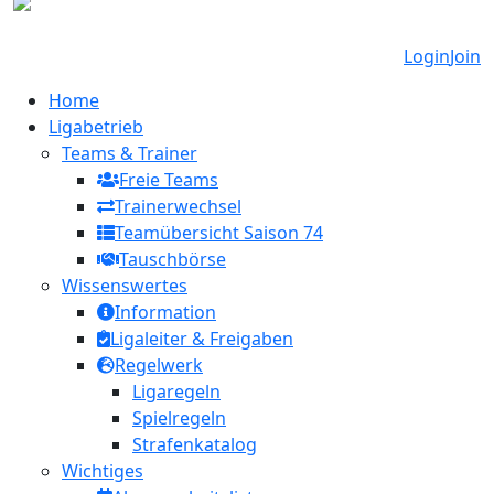
Login
Join
Home
Ligabetrieb
Teams & Trainer
Freie Teams
Trainerwechsel
Teamübersicht Saison 74
Tauschbörse
Wissenswertes
Information
Ligaleiter & Freigaben
Regelwerk
Ligaregeln
Spielregeln
Strafenkatalog
Wichtiges