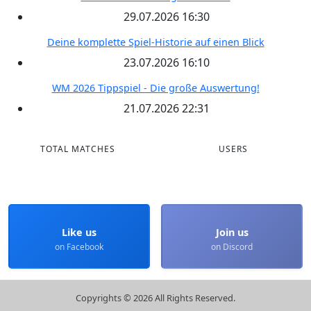
29.07.2026 16:30
Deine komplette Spiel-Historie auf einen Blick
23.07.2026 16:10
WM 2026 Tippspiel - Die große Auswertung!
21.07.2026 22:31
TOTAL MATCHES
USERS
Like us
Join us
on Facebook
on Discord
Copyrights © 2026 All Rights Reserved.