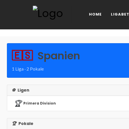
HOME
LIGABET
🇪🇸
Spanien
1 Liga · 2 Pokale
⚽
Ligen
🏆
Primera Division
🏆
Pokale