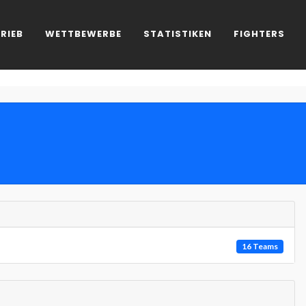
RIEB
WETTBEWERBE
STATISTIKEN
FIGHTERS
16 Teams