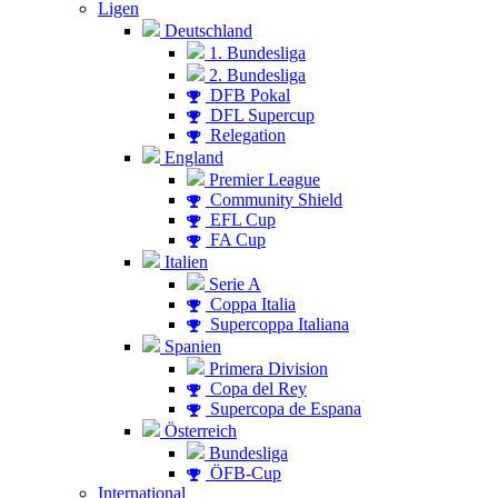
Ligen
Deutschland
1. Bundesliga
2. Bundesliga
DFB Pokal
DFL Supercup
Relegation
England
Premier League
Community Shield
EFL Cup
FA Cup
Italien
Serie A
Coppa Italia
Supercoppa Italiana
Spanien
Primera Division
Copa del Rey
Supercopa de Espana
Österreich
Bundesliga
ÖFB-Cup
International