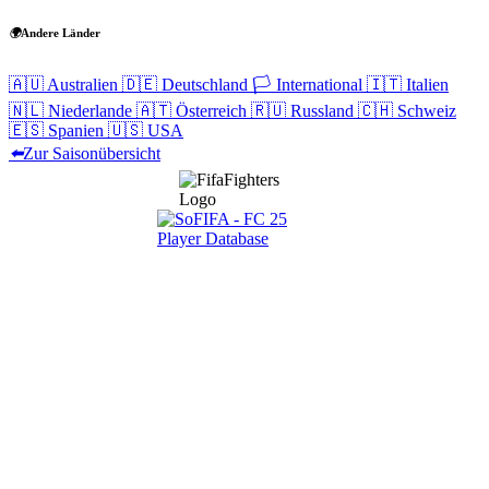
🌍
Andere Länder
🇦🇺
Australien
🇩🇪
Deutschland
🏳️
International
🇮🇹
Italien
🇳🇱
Niederlande
🇦🇹
Österreich
🇷🇺
Russland
🇨🇭
Schweiz
🇪🇸
Spanien
🇺🇸
USA
⬅️
Zur Saisonübersicht
Navigation
Home
Wettbewerbe
Freie Teams
Tippspiel