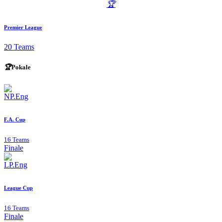
🏆
Premier League
20 Teams
🏆
Pokale
F.A. Cup
16 Teams
Finale
League Cup
16 Teams
Finale