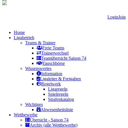
Login
Join
Home
Ligabetrieb
Teams & Trainer
Freie Teams
Trainerwechsel
Teamübersicht Saison 74
Tauschbörse
Wissenswertes
Information
Ligaleiter & Freigaben
Regelwerk
Ligaregeln
Spielregeln
Strafenkatalog
Wichtiges
Abwesenheitsliste
Wettbewerbe
Übersicht - Saison 74
Archiv (alle Wettbewerbe)