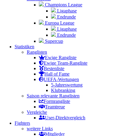
Champions League
Ligaphase
Endrunde
Europa League
Ligaphase
Endrunde
Supercup
Statistiken
Ranglisten
Ewige Rangliste
Ewige Team-Rangliste
Bestenliste
Hall of Fame
UEFA-Wertungen
5-Jahreswertung
Klubranking
Saison relevante Ranglisten
Formrangliste
Teamtreue
Vergleiche
User-Direktvergleich
Fighters
weitere Links
Mitglieder