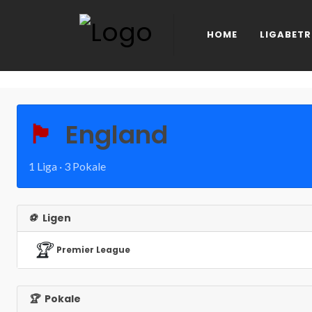
HOME
LIGABETR
🏴󠁧󠁢󠁥󠁮󠁧󠁿
England
1 Liga · 3 Pokale
⚽
Ligen
🏆
Premier League
🏆
Pokale