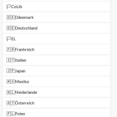
🏳️
CoLib
🇩🇰
Dänemark
🇩🇪
Deutschland
🏳️
EL
🇫🇷
Frankreich
🇮🇹
Italien
🇯🇵
Japan
🇲🇽
Mexiko
🇳🇱
Niederlande
🇦🇹
Österreich
🇵🇱
Polen