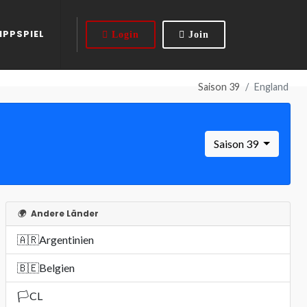
IPPSPIEL
Login
Join
Saison 39
England
Saison 39
🌍
Andere Länder
🇦🇷
Argentinien
🇧🇪
Belgien
🏳️
CL