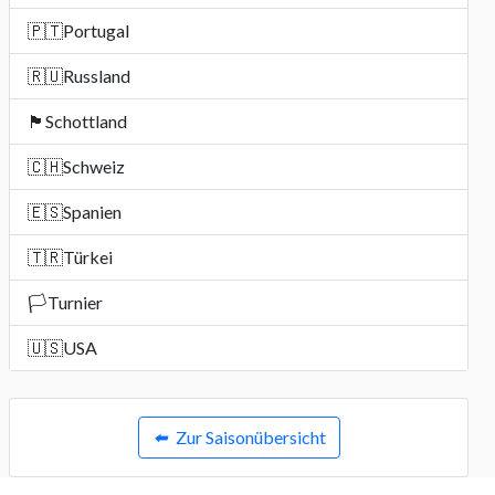
🇵🇹
Portugal
🇷🇺
Russland
🏴󠁧󠁢󠁳󠁣󠁴󠁿
Schottland
🇨🇭
Schweiz
🇪🇸
Spanien
🇹🇷
Türkei
🏳️
Turnier
🇺🇸
USA
⬅️
Zur Saisonübersicht