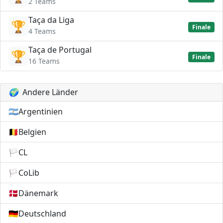
2 Teams
Taça da Liga
🏆
Finale
4 Teams
Taça de Portugal
🏆
Finale
16 Teams
🌍
Andere Länder
🇦🇷
Argentinien
🇧🇪
Belgien
🏳️
CL
🏳️
CoLib
🇩🇰
Dänemark
🇩🇪
Deutschland