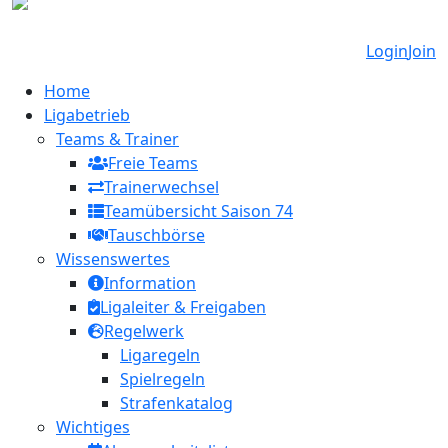
Login
Join
Home
Ligabetrieb
Teams & Trainer
Freie Teams
Trainerwechsel
Teamübersicht Saison 74
Tauschbörse
Wissenswertes
Information
Ligaleiter & Freigaben
Regelwerk
Ligaregeln
Spielregeln
Strafenkatalog
Wichtiges