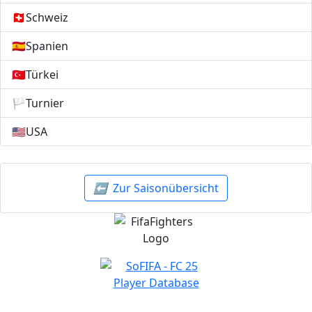
🇨🇭
Schweiz
🇪🇸
Spanien
🇹🇷
Türkei
🏳️
Turnier
🇺🇸
USA
⬅️
Zur Saisonübersicht