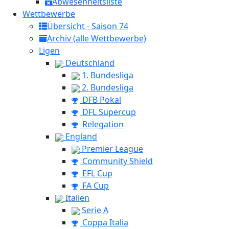
Abwesenheitsliste
Wettbewerbe
Übersicht - Saison 74
Archiv (alle Wettbewerbe)
Ligen
Deutschland
1. Bundesliga
2. Bundesliga
DFB Pokal
DFL Supercup
Relegation
England
Premier League
Community Shield
EFL Cup
FA Cup
Italien
Serie A
Coppa Italia