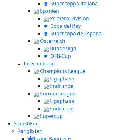
Supercoppa Italiana
Spanien
Primera Division
Copa del Rey
Supercopa de Espana
Österreich
Bundesliga
ÖFB-Cup
International
Champions League
Ligaphase
Endrunde
Europa League
Ligaphase
Endrunde
Supercup
Statistiken
Ranglisten
Ewige Rangliste