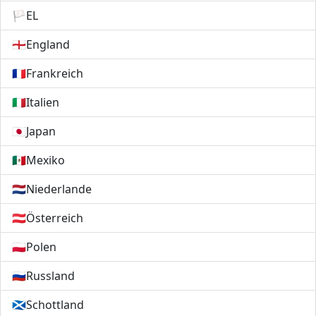
🏳️
EL
🏴󠁧󠁢󠁥󠁮󠁧󠁿
England
🇫🇷
Frankreich
🇮🇹
Italien
🇯🇵
Japan
🇲🇽
Mexiko
🇳🇱
Niederlande
🇦🇹
Österreich
🇵🇱
Polen
🇷🇺
Russland
🏴󠁧󠁢󠁳󠁣󠁴󠁿
Schottland