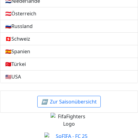
🇳🇱
Niederlande
🇦🇹
Österreich
🇷🇺
Russland
🇨🇭
Schweiz
🇪🇸
Spanien
🇹🇷
Türkei
🇺🇸
USA
⬅️
Zur Saisonübersicht