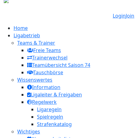
Login
Join
Home
Ligabetrieb
Teams & Trainer
Freie Teams
Trainerwechsel
Teamübersicht Saison 74
Tauschbörse
Wissenswertes
Information
Ligaleiter & Freigaben
Regelwerk
Ligaregeln
Spielregeln
Strafenkatalog
Wichtiges