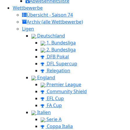
Abwesenheitsliste
Wettbewerbe
Übersicht - Saison 74
Archiv (alle Wettbewerbe)
Ligen
Deutschland
1. Bundesliga
2. Bundesliga
DFB Pokal
DFL Supercup
Relegation
England
Premier League
Community Shield
EFL Cup
FA Cup
Italien
Serie A
Coppa Italia