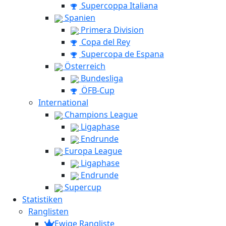
Supercoppa Italiana
Spanien
Primera Division
Copa del Rey
Supercopa de Espana
Österreich
Bundesliga
ÖFB-Cup
International
Champions League
Ligaphase
Endrunde
Europa League
Ligaphase
Endrunde
Supercup
Statistiken
Ranglisten
Ewige Rangliste