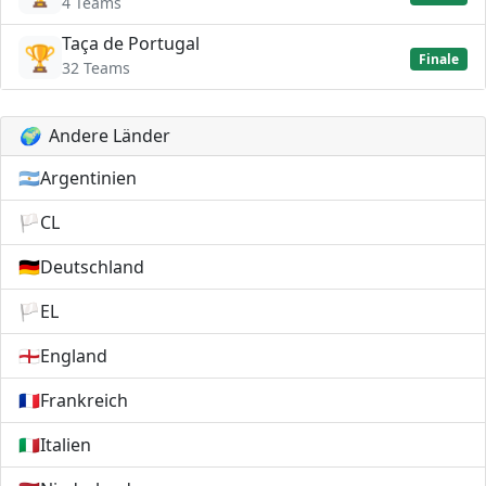
4 Teams
Taça de Portugal
🏆
Finale
32 Teams
🌍
Andere Länder
🇦🇷
Argentinien
🏳️
CL
🇩🇪
Deutschland
🏳️
EL
🏴󠁧󠁢󠁥󠁮󠁧󠁿
England
🇫🇷
Frankreich
🇮🇹
Italien