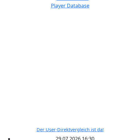
NAVIGATION
Home
Wettbewerbe
Freie Teams
Tippspiel
Kontakt
RECENT POSTS
Der User-Direktvergleich ist da!
29.07.2026 16:30