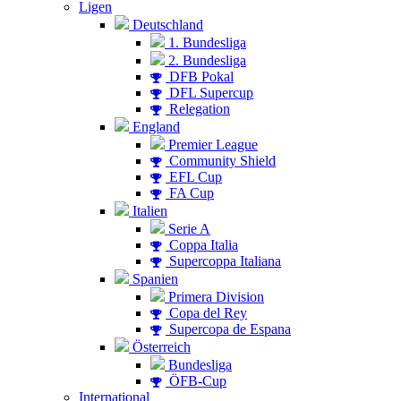
Ligen
Deutschland
1. Bundesliga
2. Bundesliga
DFB Pokal
DFL Supercup
Relegation
England
Premier League
Community Shield
EFL Cup
FA Cup
Italien
Serie A
Coppa Italia
Supercoppa Italiana
Spanien
Primera Division
Copa del Rey
Supercopa de Espana
Österreich
Bundesliga
ÖFB-Cup
International