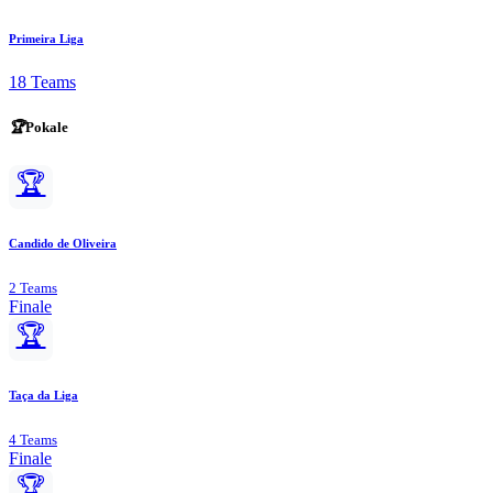
Primeira Liga
18 Teams
🏆
Pokale
🏆
Candido de Oliveira
2 Teams
Finale
🏆
Taça da Liga
4 Teams
Finale
🏆