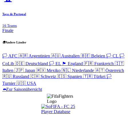
Taça de Portugal
16 Teams
Finale
🌍
Andere Länder
🏳️
AFC
🇦🇷
Argentinien
🇦🇺
Australien
🇧🇪
Belgien
🏳️
CL
🏳️
CoLib
🇩🇪
Deutschland
🏳️
EL
🏴󠁧󠁢󠁥󠁮󠁧󠁿
England
🇫🇷
Frankreich
🇮🇹
Italien
🇯🇵
Japan
🇲🇽
Mexiko
🇳🇱
Niederlande
🇦🇹
Österreich
🇷🇺
Russland
🇨🇭
Schweiz
🇪🇸
Spanien
🇹🇷
Türkei
🏳️
Turnier
🇺🇸
USA
⬅️
Zur Saisonübersicht
Navigation