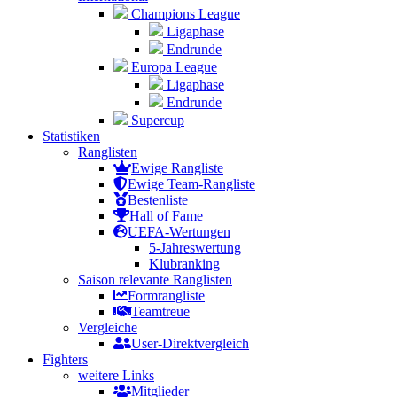
Champions League
Ligaphase
Endrunde
Europa League
Ligaphase
Endrunde
Supercup
Statistiken
Ranglisten
Ewige Rangliste
Ewige Team-Rangliste
Bestenliste
Hall of Fame
UEFA-Wertungen
5-Jahreswertung
Klubranking
Saison relevante Ranglisten
Formrangliste
Teamtreue
Vergleiche
User-Direktvergleich
Fighters
weitere Links
Mitglieder