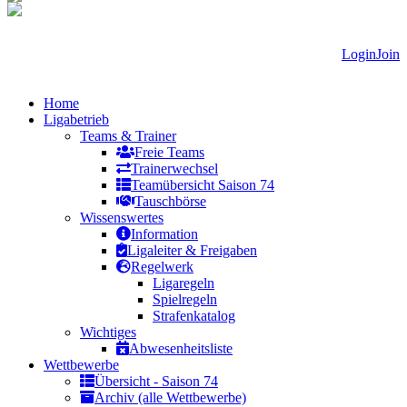
Login
Join
Home
Ligabetrieb
Teams & Trainer
Freie Teams
Trainerwechsel
Teamübersicht Saison 74
Tauschbörse
Wissenswertes
Information
Ligaleiter & Freigaben
Regelwerk
Ligaregeln
Spielregeln
Strafenkatalog
Wichtiges
Abwesenheitsliste
Wettbewerbe
Übersicht - Saison 74
Archiv (alle Wettbewerbe)