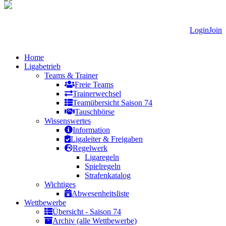
Login
Join
Home
Ligabetrieb
Teams & Trainer
Freie Teams
Trainerwechsel
Teamübersicht Saison 74
Tauschbörse
Wissenswertes
Information
Ligaleiter & Freigaben
Regelwerk
Ligaregeln
Spielregeln
Strafenkatalog
Wichtiges
Abwesenheitsliste
Wettbewerbe
Übersicht - Saison 74
Archiv (alle Wettbewerbe)