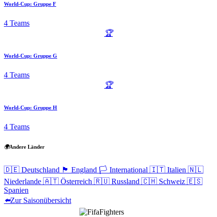
World-Cup: Gruppe F
4 Teams
🏆
World-Cup: Gruppe G
4 Teams
🏆
World-Cup: Gruppe H
4 Teams
🌍
Andere Länder
🇩🇪
Deutschland
🏴󠁧󠁢󠁥󠁮󠁧󠁿
England
🏳️
International
🇮🇹
Italien
🇳🇱
Niederlande
🇦🇹
Österreich
🇷🇺
Russland
🇨🇭
Schweiz
🇪🇸
Spanien
⬅️
Zur Saisonübersicht