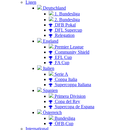
Ligen
Deutschland
1. Bundesliga
2. Bundesliga
DFB Pokal
DFL Supercup
Relegation
England
Premier League
Community Shield
EFL Cup
FA Cup
Italien
Serie A
Coppa Italia
Supercoppa Italiana
Spanien
Primera Division
Copa del Rey
Supercopa de Espana
Österreich
Bundesliga
ÖFB-Cup
International