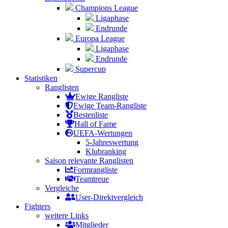
Champions League
Ligaphase
Endrunde
Europa League
Ligaphase
Endrunde
Supercup
Statistiken
Ranglisten
Ewige Rangliste
Ewige Team-Rangliste
Bestenliste
Hall of Fame
UEFA-Wertungen
5-Jahreswertung
Klubranking
Saison relevante Ranglisten
Formrangliste
Teamtreue
Vergleiche
User-Direktvergleich
Fighters
weitere Links
Mitglieder