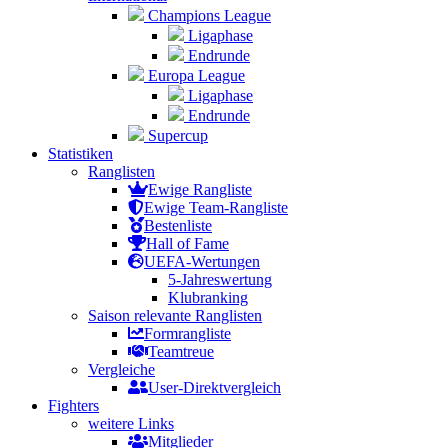
Champions League
Ligaphase
Endrunde
Europa League
Ligaphase
Endrunde
Supercup
Statistiken
Ranglisten
Ewige Rangliste
Ewige Team-Rangliste
Bestenliste
Hall of Fame
UEFA-Wertungen
5-Jahreswertung
Klubranking
Saison relevante Ranglisten
Formrangliste
Teamtreue
Vergleiche
User-Direktvergleich
Fighters
weitere Links
Mitglieder