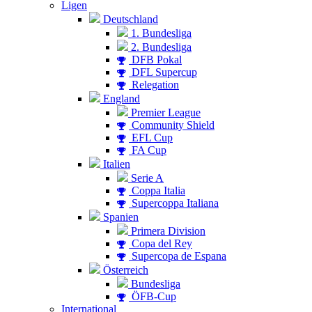
Ligen
Deutschland
1. Bundesliga
2. Bundesliga
DFB Pokal
DFL Supercup
Relegation
England
Premier League
Community Shield
EFL Cup
FA Cup
Italien
Serie A
Coppa Italia
Supercoppa Italiana
Spanien
Primera Division
Copa del Rey
Supercopa de Espana
Österreich
Bundesliga
ÖFB-Cup
International