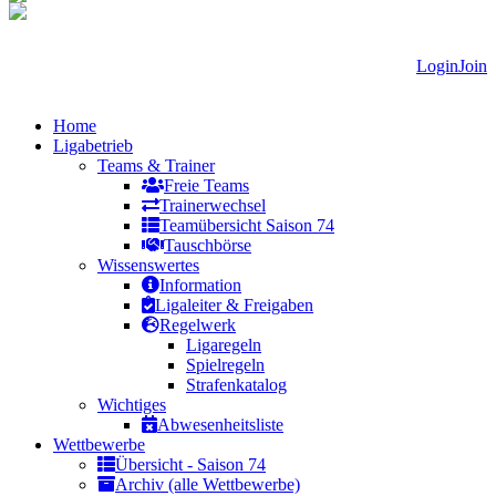
Login
Join
Home
Ligabetrieb
Teams & Trainer
Freie Teams
Trainerwechsel
Teamübersicht Saison 74
Tauschbörse
Wissenswertes
Information
Ligaleiter & Freigaben
Regelwerk
Ligaregeln
Spielregeln
Strafenkatalog
Wichtiges
Abwesenheitsliste
Wettbewerbe
Übersicht - Saison 74
Archiv (alle Wettbewerbe)