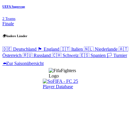
UEFA Supercup
2 Teams
Finale
🌍
Andere Länder
🇩🇪
Deutschland
🏴󠁧󠁢󠁥󠁮󠁧󠁿
England
🇮🇹
Italien
🇳🇱
Niederlande
🇦🇹
Österreich
🇷🇺
Russland
🇨🇭
Schweiz
🇪🇸
Spanien
🏳️
Turnier
⬅️
Zur Saisonübersicht
Navigation
Home
Wettbewerbe