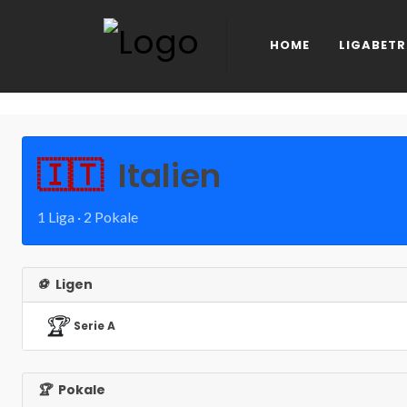
HOME
LIGABETR
🇮🇹
Italien
1 Liga · 2 Pokale
⚽
Ligen
🏆
Serie A
🏆
Pokale