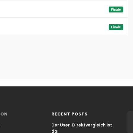
Finale
Finale
ION
RECENT POSTS
Der User-Direktvergleich ist
e
da!