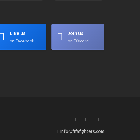
Like us
Join us
on Facebook
on Discord
info@fifafighters.com