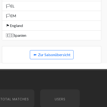
🏳️
EL
🏳️
EM
🏴󠁧󠁢󠁥󠁮󠁧󠁿
England
🇪🇸
Spanien
⬅️
Zur Saisonübersicht
TOTAL MATCHES
USERS