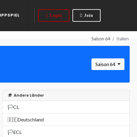
IPPSPIEL
Login
Join
Saison 64
Italien
Saison 64
🌍
Andere Länder
🏳️
CL
🇩🇪
Deutschland
🏳️
ECL