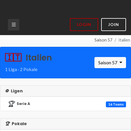
LOGIN
JOIN
Saison 57
Italien
🇮🇹
Italien
Saison 57
1 Liga · 2 Pokale
⚽
Ligen
🏆
Serie A
16 Teams
🏆
Pokale