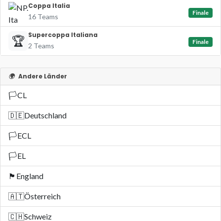
Coppa Italia
Finale
16 Teams
Supercoppa Italiana
🏆
Finale
2 Teams
🌍
Andere Länder
🏳️
CL
🇩🇪
Deutschland
🏳️
ECL
🏳️
EL
🏴󠁧󠁢󠁥󠁮󠁧󠁿
England
🇦🇹
Österreich
🇨🇭
Schweiz