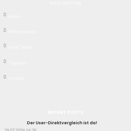
NAVIGATION
Home
Wettbewerbe
Freie Teams
Tippspiel
Kontakt
RECENT POSTS
Der User-Direktvergleich ist da!
29.07.2026 16:30