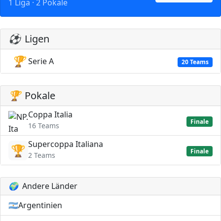
1 Liga · 2 Pokale
⚽
Ligen
🏆
Serie A
20 Teams
🏆
Pokale
Coppa Italia
Finale
16 Teams
Supercoppa Italiana
🏆
Finale
2 Teams
🌍
Andere Länder
🇦🇷
Argentinien