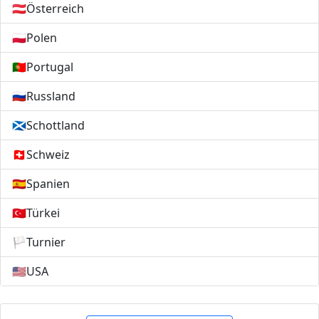
🇦🇹
Österreich
🇵🇱
Polen
🇵🇹
Portugal
🇷🇺
Russland
🏴󠁧󠁢󠁳󠁣󠁴󠁿
Schottland
🇨🇭
Schweiz
🇪🇸
Spanien
🇹🇷
Türkei
🏳️
Turnier
🇺🇸
USA