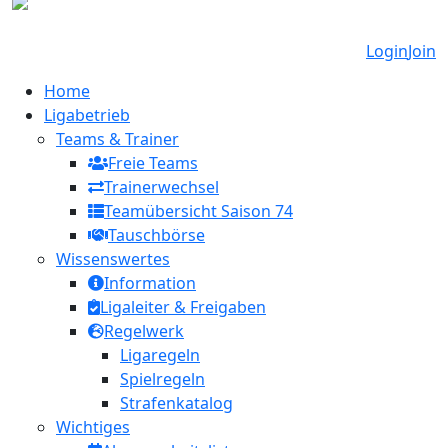
Login
Join
Home
Ligabetrieb
Teams & Trainer
Freie Teams
Trainerwechsel
Teamübersicht Saison 74
Tauschbörse
Wissenswertes
Information
Ligaleiter & Freigaben
Regelwerk
Ligaregeln
Spielregeln
Strafenkatalog
Wichtiges