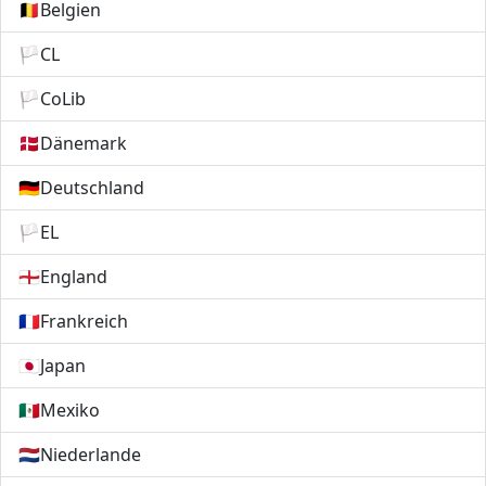
🇧🇪
Belgien
🏳️
CL
🏳️
CoLib
🇩🇰
Dänemark
🇩🇪
Deutschland
🏳️
EL
🏴󠁧󠁢󠁥󠁮󠁧󠁿
England
🇫🇷
Frankreich
🇯🇵
Japan
🇲🇽
Mexiko
🇳🇱
Niederlande