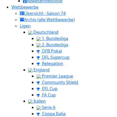
Abwesenheitsliste
Wettbewerbe
Übersicht - Saison 74
Archiv (alle Wettbewerbe)
Ligen
Deutschland
1. Bundesliga
2. Bundesliga
DFB Pokal
DFL Supercup
Relegation
England
Premier League
Community Shield
EFL Cup
FA Cup
Italien
Serie A
Coppa Italia