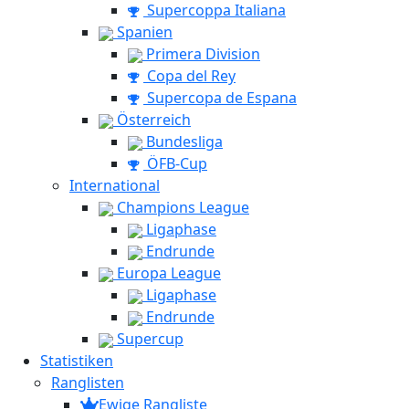
Supercoppa Italiana
Spanien
Primera Division
Copa del Rey
Supercopa de Espana
Österreich
Bundesliga
ÖFB-Cup
International
Champions League
Ligaphase
Endrunde
Europa League
Ligaphase
Endrunde
Supercup
Statistiken
Ranglisten
Ewige Rangliste