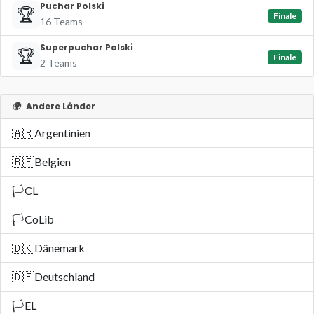
Puchar Polski
🏆
Finale
16 Teams
Superpuchar Polski
🏆
Finale
2 Teams
🌍
Andere Länder
🇦🇷
Argentinien
🇧🇪
Belgien
🏳️
CL
🏳️
CoLib
🇩🇰
Dänemark
🇩🇪
Deutschland
🏳️
EL