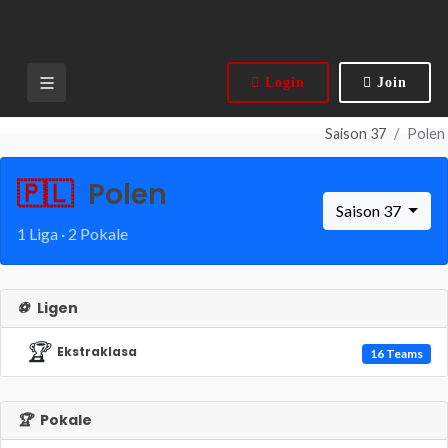
Login
Join
Saison 37
Polen
🇵🇱
Polen
Saison 37
1 Liga · 2 Pokale
⚽
Ligen
🏆
Ekstraklasa
16 Teams
🏆
Pokale