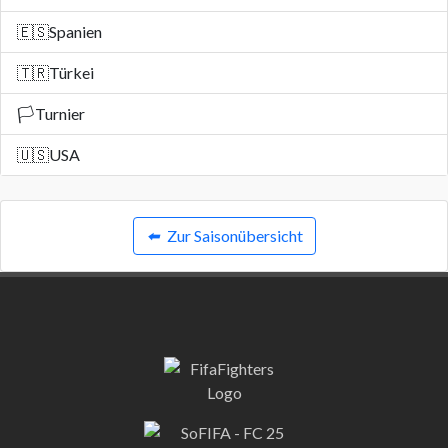
🇪🇸
Spanien
🇹🇷
Türkei
🏳️
Turnier
🇺🇸
USA
⬅️
Zur Saisonübersicht