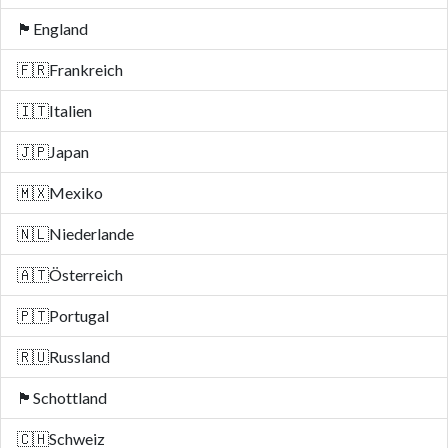
🏴󠁧󠁢󠁥󠁮󠁧󠁿
England
🇫🇷
Frankreich
🇮🇹
Italien
🇯🇵
Japan
🇲🇽
Mexiko
🇳🇱
Niederlande
🇦🇹
Österreich
🇵🇹
Portugal
🇷🇺
Russland
🏴󠁧󠁢󠁳󠁣󠁴󠁿
Schottland
🇨🇭
Schweiz