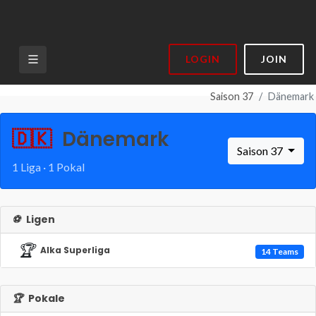
LOGIN
JOIN
Saison 37
Dänemark
🇩🇰
Dänemark
Saison 37
1 Liga · 1 Pokal
⚽
Ligen
🏆
Alka Superliga
14 Teams
🏆
Pokale