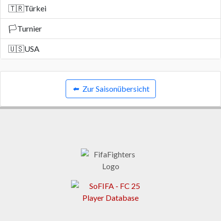
🇹🇷
Türkei
🏳️
Turnier
🇺🇸
USA
⬅️
Zur Saisonübersicht