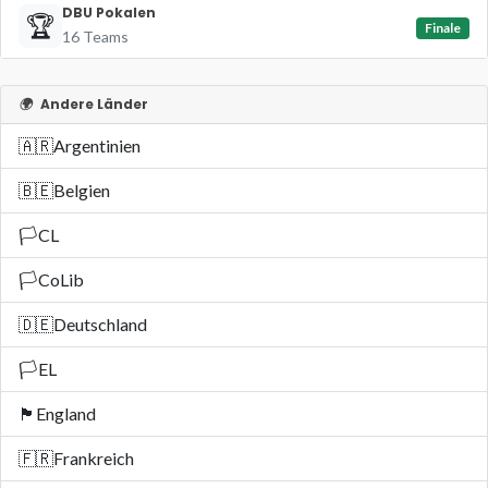
DBU Pokalen
🏆
Finale
16 Teams
🌍
Andere Länder
🇦🇷
Argentinien
🇧🇪
Belgien
🏳️
CL
🏳️
CoLib
🇩🇪
Deutschland
🏳️
EL
🏴󠁧󠁢󠁥󠁮󠁧󠁿
England
🇫🇷
Frankreich