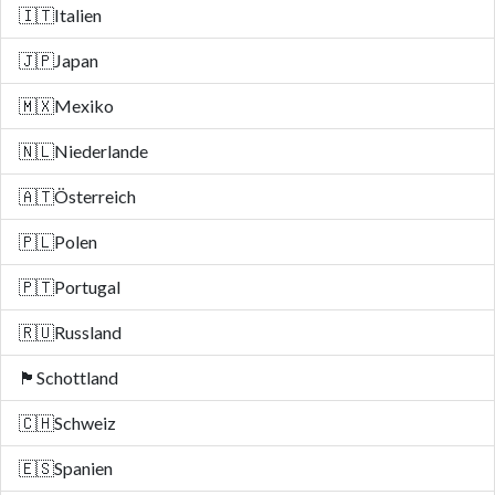
🇮🇹
Italien
🇯🇵
Japan
🇲🇽
Mexiko
🇳🇱
Niederlande
🇦🇹
Österreich
🇵🇱
Polen
🇵🇹
Portugal
🇷🇺
Russland
🏴󠁧󠁢󠁳󠁣󠁴󠁿
Schottland
🇨🇭
Schweiz
🇪🇸
Spanien