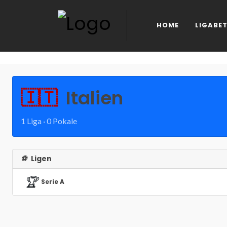
HOME
LIGABET
🇮🇹
Italien
1 Liga · 0 Pokale
⚽
Ligen
🏆
Serie A