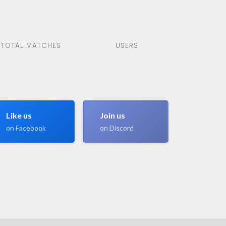
TOTAL MATCHES
USERS
Like us
Join us
on Facebook
on Discord