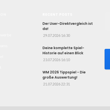
ION
RECENT POSTS
Der User-Direktvergleich ist
da!
ewerbe
29.07.2026 16:30
Teams
Deine komplette Spiel-
Historie auf einen Blick
el
23.07.2026 16:10
t
WM 2026 Tippspiel - Die
große Auswertung!
21.07.2026 22:31