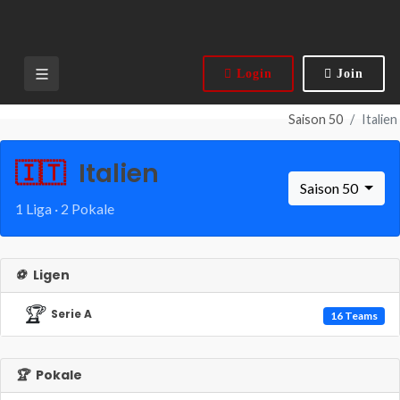
Login
Join
Saison 50
Italien
🇮🇹
Italien
Saison 50
1 Liga · 2 Pokale
⚽
Ligen
🏆
Serie A
16 Teams
🏆
Pokale