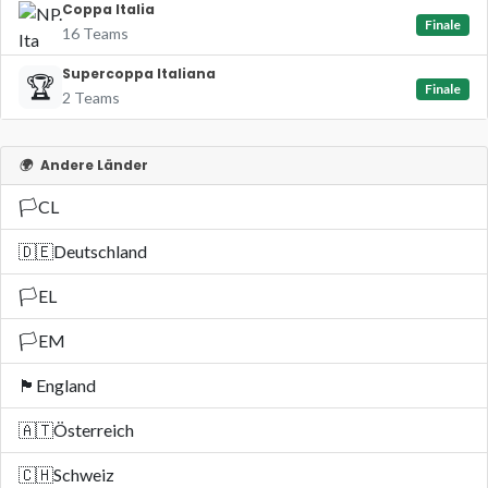
Coppa Italia
Finale
16 Teams
Supercoppa Italiana
🏆
Finale
2 Teams
🌍
Andere Länder
🏳️
CL
🇩🇪
Deutschland
🏳️
EL
🏳️
EM
🏴󠁧󠁢󠁥󠁮󠁧󠁿
England
🇦🇹
Österreich
🇨🇭
Schweiz