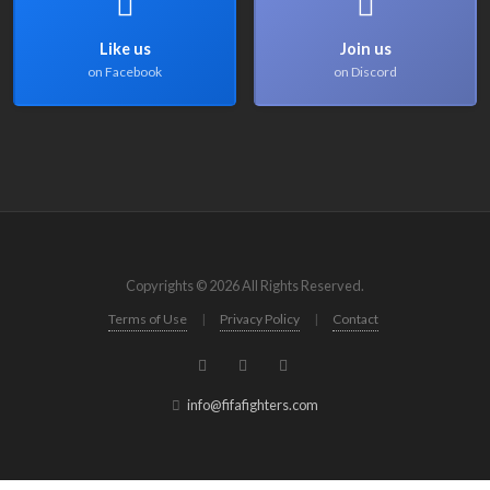
Like us
Join us
on Facebook
on Discord
Copyrights © 2026 All Rights Reserved.
Terms of Use
|
Privacy Policy
|
Contact
info@fifafighters.com