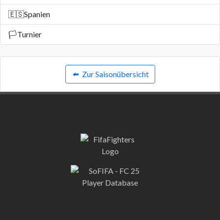
🇪🇸
Spanien
🏳️
Turnier
⬅️
Zur Saisonübersicht