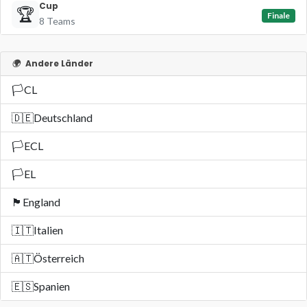
Cup
🏆
Finale
8 Teams
🌍
Andere Länder
🏳️
CL
🇩🇪
Deutschland
🏳️
ECL
🏳️
EL
🏴󠁧󠁢󠁥󠁮󠁧󠁿
England
🇮🇹
Italien
🇦🇹
Österreich
🇪🇸
Spanien