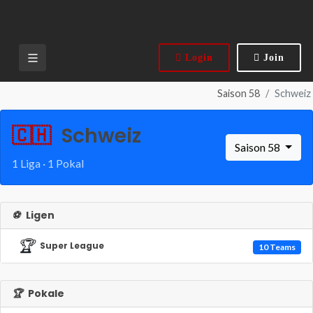
Login
Join
Saison 58
Schweiz
🇨🇭
Schweiz
Saison 58
1 Liga · 1 Pokal
⚽
Ligen
🏆
Super League
10 Teams
🏆
Pokale