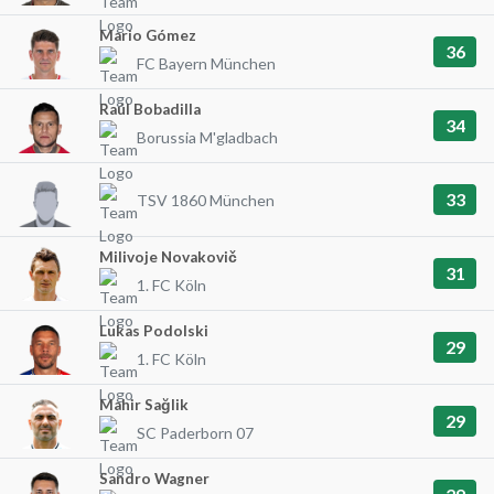
Mario Gómez
36
FC Bayern München
Raúl Bobadilla
34
Borussia M'gladbach
33
TSV 1860 München
Milivoje Novakovič
31
1. FC Köln
Lukas Podolski
29
1. FC Köln
Mahir Sağlik
29
SC Paderborn 07
Sandro Wagner