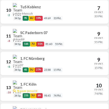
TuS Koblenz
7
10
FP-PKT.
Letzte-Mensch
↑2
33 Pkt.
34 Sp.
9S
6U
19N
49:69
33 Pkt.
SC Paderborn 07
9
11
FP-PKT.
driton89
↓4
55 Pkt.
34 Sp.
16S
7U
11N
81:60
55 Pkt.
1. FC Nürnberg
9
12
FP-PKT.
Corsi97
↑6
15 Pkt.
34 Sp.
4S
3U
27N
23:88
15 Pkt.
1. FC Köln
10
13
FP-PKT.
Trainer gesucht
↓10
74 Pkt.
34 Sp.
23S
5U
6N
98:45
74 Pkt.