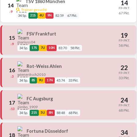
TSV 1860 München
14
14
FP-PKT.
Trainer gesucht
↓9
67 Pkt.
34 Sp.
21S
4U
9N
82:59
67 Pkt.
FSV Frankfurt
19
15
FP-PKT.
mariuss04
↓9
58 Pkt.
34 Sp.
17S
7U
10N
83:70
58 Pkt.
Rot-Weiss Ahlen
22
16
FP-PKT.
wieneritsch2010
↓3
33 Pkt.
34 Sp.
8S
9U
17N
45:74
33 Pkt.
FC Augsburg
24
17
FP-PKT.
zimbo_1909
↓13
68 Pkt.
34 Sp.
21S
5U
8N
88:48
68 Pkt.
Fortuna Düsseldorf
34
18