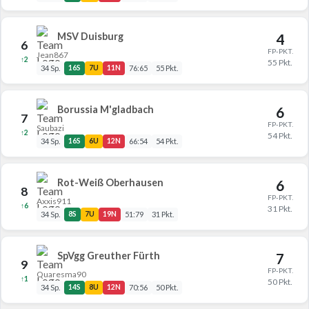
MSV Duisburg
4
6
FP-PKT.
Jean867
↑2
55 Pkt.
34 Sp.
16S
7U
11N
76:65
55 Pkt.
Borussia M'gladbach
6
7
FP-PKT.
Saubazi
↑2
54 Pkt.
34 Sp.
16S
6U
12N
66:54
54 Pkt.
Rot-Weiß Oberhausen
6
8
FP-PKT.
Axxis911
↑6
31 Pkt.
34 Sp.
8S
7U
19N
51:79
31 Pkt.
SpVgg Greuther Fürth
7
9
FP-PKT.
Quaresma90
↑1
50 Pkt.
34 Sp.
14S
8U
12N
70:56
50 Pkt.