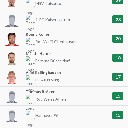
29
MSV Duisburg
23
1. FC Kaiserslautern
Ronny König
20
Rot-Weiß Oberhausen
Martin Harnik
18
Fortuna Düsseldorf
Axel Bellinghausen
17
FC Augsburg
Thomas Bröker
15
Rot-Weiss Ahlen
15
Hannover 96