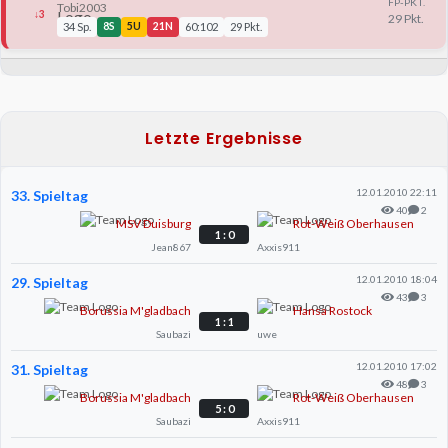
FP-PKT.
Tobi2003
↓3
29 Pkt.
34 Sp.
8S
5U
21N
60:102
29 Pkt.
Letzte Ergebnisse
12.01.2010 22:11
33. Spieltag
40
2
MSV Duisburg
Rot-Weiß Oberhausen
1 : 0
Jean867
Axxis911
12.01.2010 18:04
29. Spieltag
43
3
Borussia M'gladbach
Hansa Rostock
1 : 1
Saubazi
uwe
12.01.2010 17:02
31. Spieltag
48
3
Borussia M'gladbach
Rot-Weiß Oberhausen
5 : 0
Saubazi
Axxis911