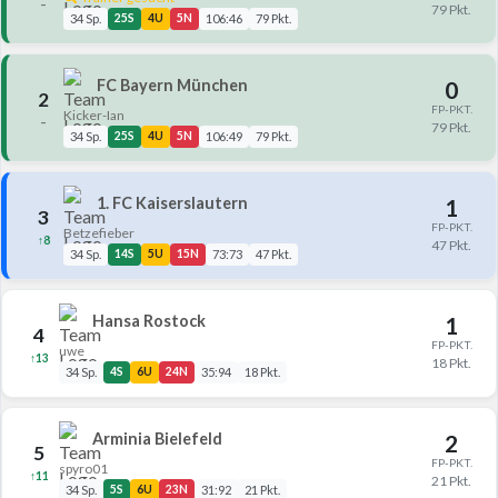
–
79 Pkt.
34 Sp.
25S
4U
5N
106:46
79 Pkt.
FC Bayern München
0
2
FP-PKT.
Kicker-Ian
–
79 Pkt.
34 Sp.
25S
4U
5N
106:49
79 Pkt.
1. FC Kaiserslautern
1
3
FP-PKT.
Betzefieber
↑8
47 Pkt.
34 Sp.
14S
5U
15N
73:73
47 Pkt.
Hansa Rostock
1
4
FP-PKT.
uwe
↑13
18 Pkt.
34 Sp.
4S
6U
24N
35:94
18 Pkt.
Arminia Bielefeld
2
5
FP-PKT.
spyro01
↑11
21 Pkt.
34 Sp.
5S
6U
23N
31:92
21 Pkt.