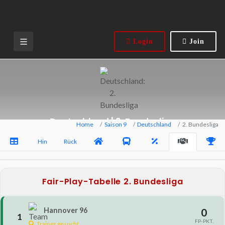
Login
Join
Deutschland | 2. Bundesliga
Home
Saison 9
Deutschland
2. Bundesliga
Hin
Rück
Fair-Play-Tabelle 2. Bundesliga
Hannover 96
0
1
FP-PKT.
Trainer gesucht