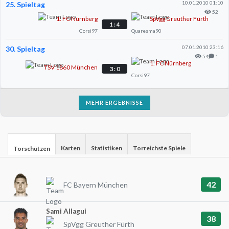
10.01.2010 01:10
25. Spieltag
52
1. FC Nürnberg
SpVgg Greuther Fürth
1 : 4
Corsi97
Quaresma90
07.01.2010 23:16
30. Spieltag
54
1
1. FC Nürnberg
TSV 1860 München
3 : 0
Corsi97
MEHR ERGEBNISSE
Karten
Statistiken
Torreichste Spiele
Torschützen
42
FC Bayern München
Sami Allagui
38
SpVgg Greuther Fürth