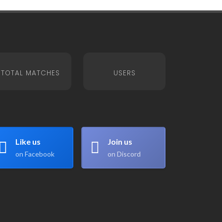
TOTAL MATCHES
USERS
Like us
Join us
on Facebook
on Discord