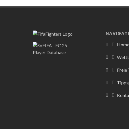
NAVIGAT
Hom
Wett
Freie
Tipps
Konta