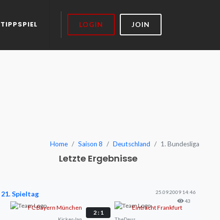
TIPPSPIEL
LOGIN
JOIN
Home
Saison 8
Deutschland
1. Bundesliga
Letzte Ergebnisse
25.09.2009 14:46
21. Spieltag
43
FC Bayern München
Eintracht Frankfurt
2 : 1
Kicker-Ian
TheDeus