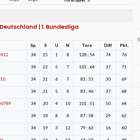
 Deutschland | 1. Bundesliga
S
Sp.
S
U
N
Tore
Diff
Pkt.
2412
34
25
1
8
128 : 54
74
76
34
22
5
7
101 : 64
37
71
710
34
21
6
7
83 : 53
30
69
34
21
5
8
83 : 46
37
68
z0789
34
20
4
10
101 : 51
50
64
34
18
8
8
87 : 58
29
62
34
19
3
12
79 : 63
16
60
86
34
14
6
14
63 : 59
4
48