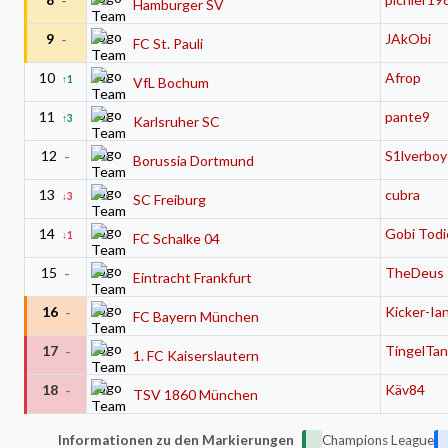
–
Hamburger SV
9
JAkObi
–
FC St. Pauli
10
Afrop
↑1
VfL Bochum
11
pante9
↑3
Karlsruher SC
12
S1lverboy
–
Borussia Dortmund
13
cubra
↓3
SC Freiburg
14
Gobi Todi
↓1
FC Schalke 04
15
TheDeus
–
Eintracht Frankfurt
16
Kicker-Ia
–
FC Bayern München
17
TingelTan
–
1. FC Kaiserslautern
18
Käv84
–
TSV 1860 München
Informationen zu den Markierungen
Champions League