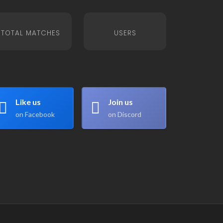
TOTAL MATCHES
USERS
Like us
Join us
on Facebook
on Discord