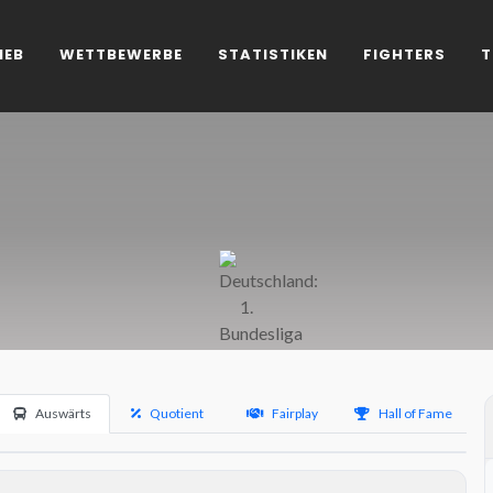
IEB
WETTBEWERBE
STATISTIKEN
FIGHTERS
T
Deutschland | 1. Bundesliga
Auswärts
Quotient
Fairplay
Hall of Fame