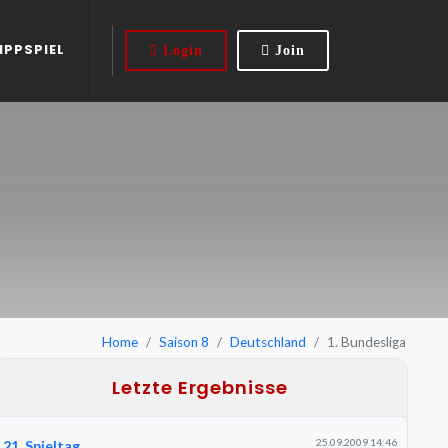
IPPSPIEL
Login
Join
Home
Saison 8
Deutschland
1. Bundesliga
Letzte Ergebnisse
25.09.2009 14:46
21. Spieltag