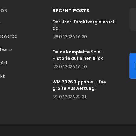
ION
RECENT POSTS
Der User-Direktvergleich ist
e
da!
bewerbe
29.07.2026 16:30
 Teams
Deine komplette Spiel-
Historie auf einen Blick
piel
23.07.2026 16:10
kt
WM 2026 Tippspiel - Die
große Auswertung!
21.07.2026 22:31