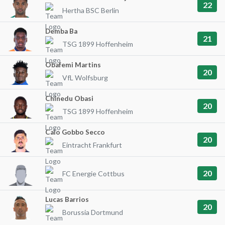
22
Hertha BSC Berlin
Demba Ba
21
TSG 1899 Hoffenheim
Obafemi Martins
20
VfL Wolfsburg
Chinedu Obasi
20
TSG 1899 Hoffenheim
Caio Gobbo Secco
20
Eintracht Frankfurt
20
FC Energie Cottbus
Lucas Barrios
20
Borussia Dortmund