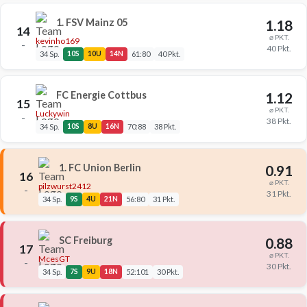
1. FSV Mainz 05
1.18
14
⌀ PKT.
kevinho169
–
40 Pkt.
34 Sp.
10S
10U
14N
61:80
40 Pkt.
FC Energie Cottbus
1.12
15
⌀ PKT.
Luckywin
–
38 Pkt.
34 Sp.
10S
8U
16N
70:88
38 Pkt.
1. FC Union Berlin
0.91
16
⌀ PKT.
pilzwurst2412
–
31 Pkt.
34 Sp.
9S
4U
21N
56:80
31 Pkt.
SC Freiburg
0.88
17
⌀ PKT.
McesGT
–
30 Pkt.
34 Sp.
7S
9U
18N
52:101
30 Pkt.