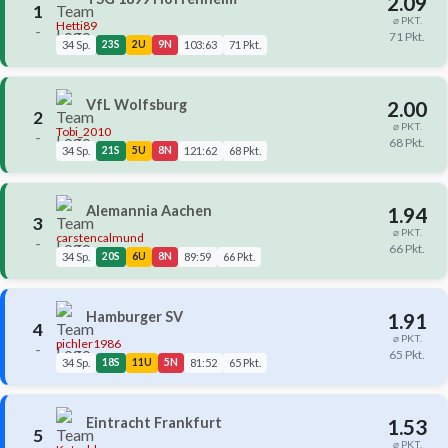
2.09
1
⌀ PKT.
Hetti89
–
71 Pkt.
34 Sp.
23S
2U
9N
103:63
71 Pkt.
VfL Wolfsburg
2.00
2
⌀ PKT.
Tobi_2010
–
68 Pkt.
34 Sp.
21S
5U
8N
121:62
68 Pkt.
Alemannia Aachen
1.94
3
⌀ PKT.
carstencalmund
–
66 Pkt.
34 Sp.
20S
6U
8N
89:59
66 Pkt.
Hamburger SV
1.91
4
⌀ PKT.
pichler1986
–
65 Pkt.
34 Sp.
18S
11U
5N
81:52
65 Pkt.
Eintracht Frankfurt
1.53
5
⌀ PKT.