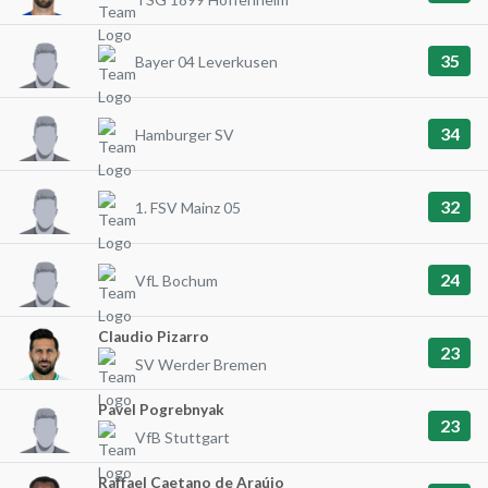
35
Bayer 04 Leverkusen
34
Hamburger SV
32
1. FSV Mainz 05
24
VfL Bochum
Claudio Pizarro
23
SV Werder Bremen
Pavel Pogrebnyak
23
VfB Stuttgart
Raffael Caetano de Araújo