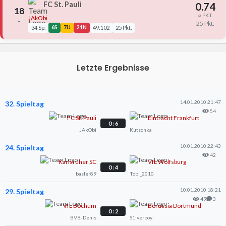
FC St. Pauli
0.74
18
⌀ PKT.
JAkObi
–
25 Pkt.
34 Sp.
6S
7U
21N
49:102
25 Pkt.
Letzte Ergebnisse
14.01.2010 21:47
32. Spieltag
54
FC St. Pauli
Eintracht Frankfurt
0 : 6
JAkObi
Kutschka
10.01.2010 22:43
24. Spieltag
42
Karlsruher SC
VfL Wolfsburg
0 : 4
basler89
Tobi_2010
10.01.2010 18:21
29. Spieltag
49
3
VfL Bochum
Borussia Dortmund
0 : 2
BVB-Denis
S1lverboy