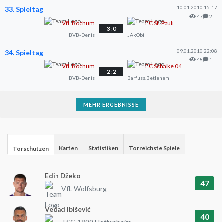
10.01.2010 15:17
33. Spieltag
47
2
VfL Bochum
FC St. Pauli
3 : 0
BVB-Denis
JAkObi
09.01.2010 22:08
34. Spieltag
48
1
VfL Bochum
FC Schalke 04
2 : 2
BVB-Denis
Barfuss.Betlehem
MEHR ERGEBNISSE
Karten
Statistiken
Torreichste Spiele
Torschützen
Edin Džeko
47
VfL Wolfsburg
Vedad Ibišević
40
TSG 1899 Hoffenheim