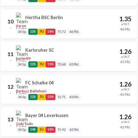
Hertha BSC Berlin
1.35
10
⌀ PKT.
Xaron
–
46 Pkt.
34 Sp.
13S
7U
14N
75:72
46 Pkt.
Karlsruher SC
1.26
11
⌀ PKT.
basler89
–
43 Pkt.
34 Sp.
12S
7U
15N
70:68
43 Pkt.
FC Schalke 04
1.26
12
⌀ PKT.
Barfuss.Betlehem
–
43 Pkt.
34 Sp.
12S
7U
15N
52:71
43 Pkt.
Bayer 04 Leverkusen
1.26
13
⌀ PKT.
Gobi Todic
–
43 Pkt.
34 Sp.
14S
1U
19N
71:92
43 Pkt.