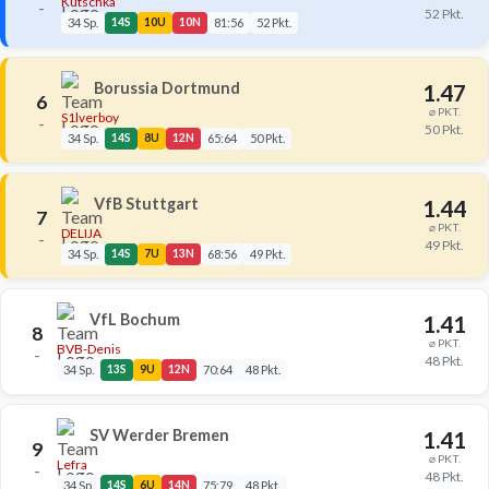
Kutschka
–
52 Pkt.
34 Sp.
14S
10U
10N
81:56
52 Pkt.
Borussia Dortmund
1.47
6
⌀ PKT.
S1lverboy
–
50 Pkt.
34 Sp.
14S
8U
12N
65:64
50 Pkt.
VfB Stuttgart
1.44
7
⌀ PKT.
DELIJA
–
49 Pkt.
34 Sp.
14S
7U
13N
68:56
49 Pkt.
VfL Bochum
1.41
8
⌀ PKT.
BVB-Denis
–
48 Pkt.
34 Sp.
13S
9U
12N
70:64
48 Pkt.
SV Werder Bremen
1.41
9
⌀ PKT.
Lefra
–
48 Pkt.
34 Sp.
14S
6U
14N
75:79
48 Pkt.