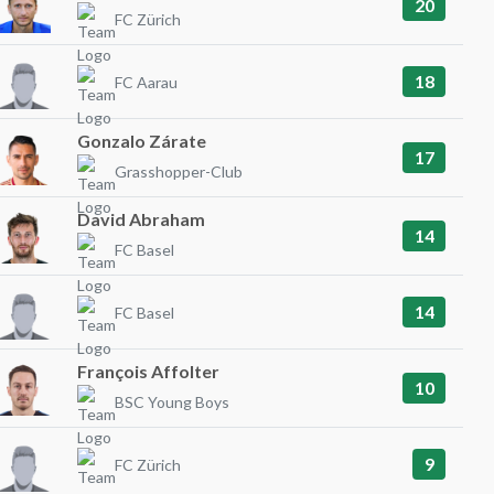
20
FC Zürich
18
FC Aarau
Gonzalo Zárate
17
Grasshopper-Club
David Abraham
14
FC Basel
14
FC Basel
François Affolter
10
BSC Young Boys
9
FC Zürich