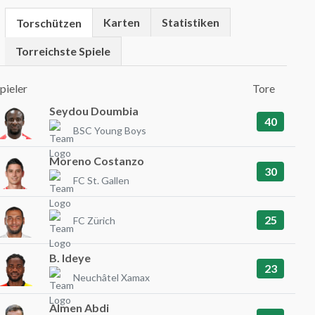
Karten
Statistiken
Torschützen
Torreichste Spiele
pieler
Tore
Seydou Doumbia
40
BSC Young Boys
Moreno Costanzo
30
FC St. Gallen
25
FC Zürich
B. Ideye
23
Neuchâtel Xamax
Almen Abdi