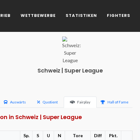
RIEB
WETTBEWERBE
STATISTIKEN
FIGHTERS
Schweiz | Super League
Auswärts
Quotient
Fairplay
Hall of Fame
son in Schweiz | Super League
Sp.
S
U
N
Tore
Diff
Pkt.