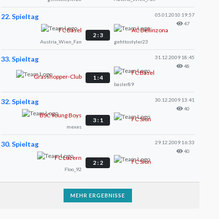
05.01.2010 19:57
22. Spieltag
47
FC Basel
AC Bellinzona
2 : 3
Austria_Wien_Fan
gehttostyler23
31.12.2009 18:45
33. Spieltag
48
FC Basel
Grasshopper-Club
1 : 4
basler89
30.12.2009 13:41
32. Spieltag
40
BSC Young Boys
FC Sion
3 : 1
mexes
29.12.2009 16:33
30. Spieltag
40
FC Luzern
FC Sion
2 : 2
Floo_92
MEHR ERGEBNISSE