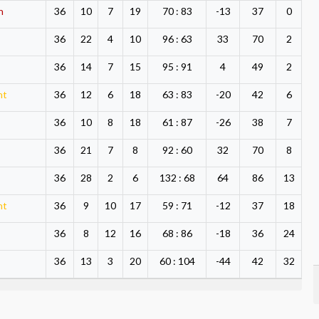
n
36
10
7
19
70 : 83
-13
37
0
36
22
4
10
96 : 63
33
70
2
36
14
7
15
95 : 91
4
49
2
ht
36
12
6
18
63 : 83
-20
42
6
36
10
8
18
61 : 87
-26
38
7
36
21
7
8
92 : 60
32
70
8
36
28
2
6
132 : 68
64
86
13
ht
36
9
10
17
59 : 71
-12
37
18
36
8
12
16
68 : 86
-18
36
24
36
13
3
20
60 : 104
-44
42
32