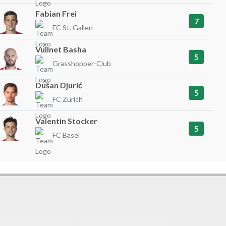
Fabian Frei
7
FC St. Gallen
Vullnet Basha
5
Grasshopper-Club
Dušan Djurić
5
FC Zürich
Valentin Stocker
5
FC Basel