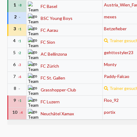
1
Austria_Wien_Fa
↑8
FC Basel
2
mexes
–
BSC Young Boys
3
Betzefieber
↑1
FC Aarau
4
Trainer gesuc
↑1
FC Sion
5
gehttostyler23
↑2
AC Bellinzona
6
Monty
↓3
FC Zürich
7
Paddy-Falcao
↓6
FC St. Gallen
8
Trainer gesuc
–
Grasshopper-Club
9
Floo_92
↑1
FC Luzern
10
portix
↓4
Neuchâtel Xamax