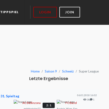
TIPPSPIEL
LOGIN
JOIN
Home
Saison 9
Schweiz
Super League
Letzte Ergebnisse
06.01.2010 16:02
31. Spieltag
38
1
AC Bellinzona
FC Basel
2 : 1
gehttostyler23
Austria_Wien_Fan