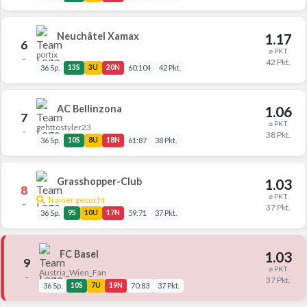
Neuchâtel Xamax
1.17
6
⌀ PKT.
portix
–
42 Pkt.
36 Sp.
13S
3U
20N
60:104
42 Pkt.
AC Bellinzona
1.06
7
⌀ PKT.
gehttostyler23
–
38 Pkt.
36 Sp.
10S
8U
18N
61:87
38 Pkt.
Grasshopper-Club
1.03
8
⌀ PKT.
Trainer gesucht
–
37 Pkt.
36 Sp.
9S
10U
17N
59:71
37 Pkt.
FC Basel
1.03
9
⌀ PKT.
Austria_Wien_Fan
–
37 Pkt.
36 Sp.
10S
7U
19N
70:83
37 Pkt.