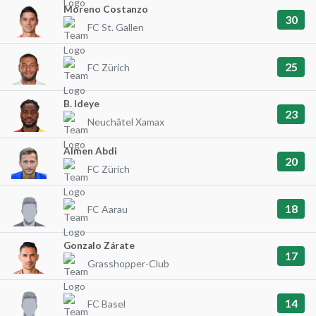
Moreno Costanzo
30
FC St. Gallen
25
FC Zürich
B. Ideye
23
Neuchâtel Xamax
Almen Abdi
20
FC Zürich
18
FC Aarau
Gonzalo Zárate
17
Grasshopper-Club
14
FC Basel