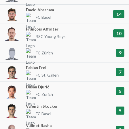
David Abraham
14
FC Basel
François Affolter
10
BSC Young Boys
9
FC Zürich
Fabian Frei
7
FC St. Gallen
Dušan Djurić
5
FC Zürich
Valentin Stocker
5
FC Basel
Vullnet Basha