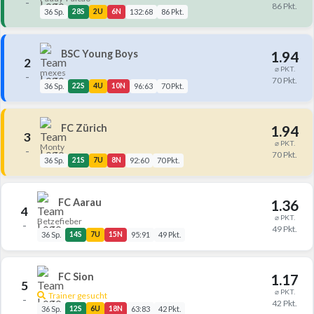
–
86 Pkt.
36 Sp.
28S
2U
6N
132:68
86 Pkt.
BSC Young Boys
1.94
2
⌀ PKT.
mexes
–
70 Pkt.
36 Sp.
22S
4U
10N
96:63
70 Pkt.
FC Zürich
1.94
3
⌀ PKT.
Monty
–
70 Pkt.
36 Sp.
21S
7U
8N
92:60
70 Pkt.
FC Aarau
1.36
4
⌀ PKT.
Betzefieber
–
49 Pkt.
36 Sp.
14S
7U
15N
95:91
49 Pkt.
FC Sion
1.17
5
⌀ PKT.
Trainer gesucht
–
42 Pkt.
36 Sp.
12S
6U
18N
63:83
42 Pkt.