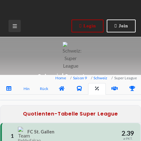
Login
Join
Schweiz | Super League
Home
Saison 9
Schweiz
Super League
Hin
Rück
Quotienten-Tabelle Super League
FC St. Gallen
2.39
1
⌀ PKT.
Paddy-Falcao