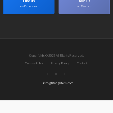
Like us
Join us
on Facebook
on Discord
Copyrights © 2026 All Rights Reserved.
Terms of Use
|
Privacy Policy
|
Contact
info@fifafighters.com