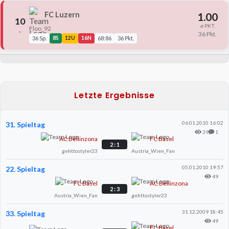
FC Luzern
1.00
10
⌀ PKT.
Floo_92
–
36 Pkt.
36 Sp.
8S
12U
16N
68:86
36 Pkt.
Letzte Ergebnisse
06.01.2010 16:02
31. Spieltag
39
1
AC Bellinzona
FC Basel
2 : 1
gehttostyler23
Austria_Wien_Fan
05.01.2010 19:57
22. Spieltag
49
FC Basel
AC Bellinzona
2 : 3
Austria_Wien_Fan
gehttostyler23
31.12.2009 18:45
33. Spieltag
49
FC Basel