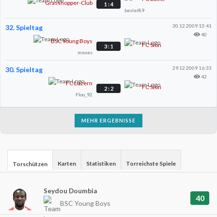
Grasshopper-Club
1 : 4
basler89
30.12.2009 13:41
32. Spieltag
40
BSC Young Boys
FC Sion
3 : 1
mexes
29.12.2009 16:33
30. Spieltag
42
FC Luzern
FC Sion
2 : 2
Floo_92
MEHR ERGEBNISSE
Karten
Statistiken
Torreichste Spiele
Torschützen
Seydou Doumbia
40
BSC Young Boys