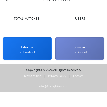
TOTAL MATCHES
USERS
Like us
Join us
on Facebook
on Discord
Copyrights © 2026 All Rights Reserved.
Terms of Use
|
Privacy Policy
|
Contact
info@fifafighters.com