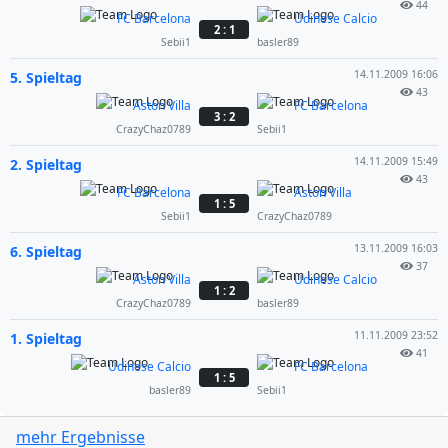
44
FC Barcelona
Udinese Calcio
2 : 1
Sebii1
basler89
14.11.2009 16:06
5. Spieltag
43
Aston Villa
FC Barcelona
3 : 2
CrazyChaz0789
Sebii1
14.11.2009 15:49
2. Spieltag
43
FC Barcelona
Aston Villa
1 : 5
Sebii1
CrazyChaz0789
13.11.2009 16:03
6. Spieltag
37
Aston Villa
Udinese Calcio
1 : 2
CrazyChaz0789
basler89
11.11.2009 23:52
1. Spieltag
41
Udinese Calcio
FC Barcelona
1 : 5
basler89
Sebii1
mehr Ergebnisse