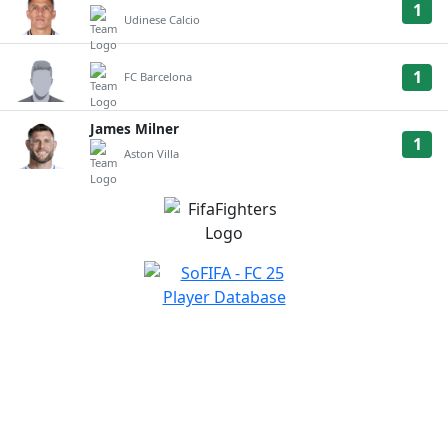
1
Udinese Calcio
1
FC Barcelona
James Milner
1
Aston Villa
NAVIGATION
Home