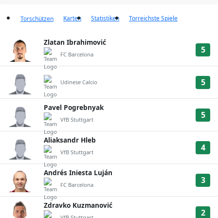
Karten
Statistiken
Torreichste Spiele
Torschützen
Zlatan Ibrahimović
5
FC Barcelona
5
Udinese Calcio
Pavel Pogrebnyak
5
VfB Stuttgart
Aliaksandr Hleb
4
VfB Stuttgart
Andrés Iniesta Luján
3
FC Barcelona
Zdravko Kuzmanović
2
VfB Stuttgart