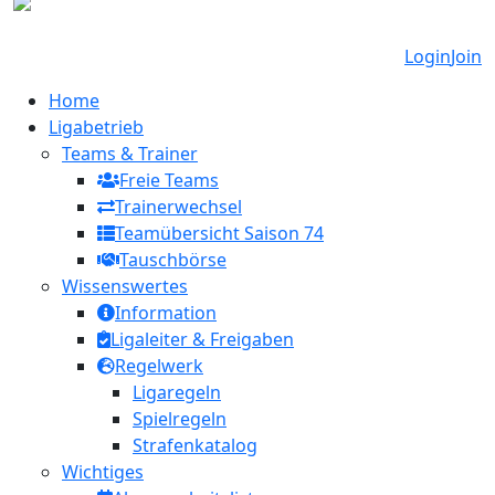
Login
Join
Home
Ligabetrieb
Teams & Trainer
Freie Teams
Trainerwechsel
Teamübersicht Saison 74
Tauschbörse
Wissenswertes
Information
Ligaleiter & Freigaben
Regelwerk
Ligaregeln
Spielregeln
Strafenkatalog
Wichtiges