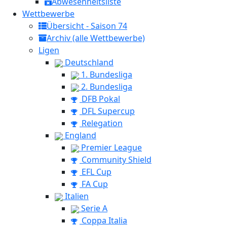
Abwesenheitsliste
Wettbewerbe
Übersicht - Saison 74
Archiv (alle Wettbewerbe)
Ligen
Deutschland
1. Bundesliga
2. Bundesliga
DFB Pokal
DFL Supercup
Relegation
England
Premier League
Community Shield
EFL Cup
FA Cup
Italien
Serie A
Coppa Italia