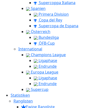
Supercoppa Italiana
Spanien
Primera Division
Copa del Rey
Supercopa de Espana
Österreich
Bundesliga
ÖFB-Cup
International
Champions League
Ligaphase
Endrunde
Europa League
Ligaphase
Endrunde
Supercup
Statistiken
Ranglisten
Ewige Rangliste