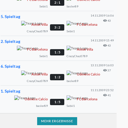
2 : 1
Sebii1
basler89
14.11.2009 16:06
5. Spieltag
43
Aston Villa
FC Barcelona
3 : 2
CrazyChaz0789
Sebii1
14.11.2009 15:49
2. Spieltag
43
FC Barcelona
Aston Villa
1 : 5
Sebii1
CrazyChaz0789
13.11.2009 16:03
6. Spieltag
37
Aston Villa
Udinese Calcio
1 : 2
CrazyChaz0789
basler89
11.11.2009 23:52
1. Spieltag
41
Udinese Calcio
FC Barcelona
1 : 5
basler89
Sebii1
MEHR ERGEBNISSE