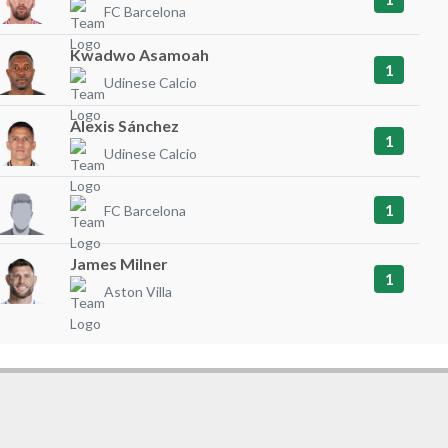
FC Barcelona
Kwadwo Asamoah
1
Udinese Calcio
Alexis Sánchez
1
Udinese Calcio
1
FC Barcelona
James Milner
1
Aston Villa