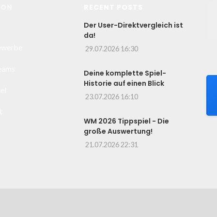
ION
RECENT POSTS
Der User-Direktvergleich ist
da!
ewerbe
29.07.2026 16:30
Teams
Deine komplette Spiel-
Historie auf einen Blick
el
23.07.2026 16:10
t
WM 2026 Tippspiel - Die
große Auswertung!
21.07.2026 22:31