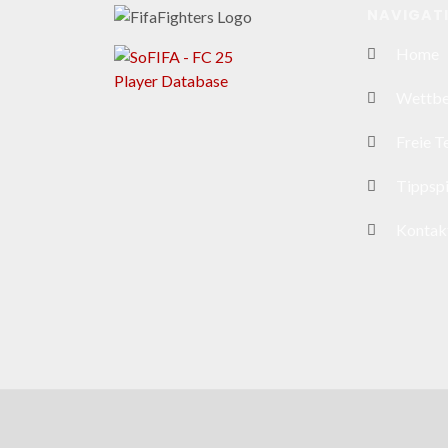
NAVIGAT
Home
Wettb
Freie 
Tippspi
Kontak