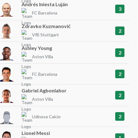
Andrés Iniesta Luján
3
FC Barcelona
Zdravko Kuzmanović
2
VfB Stuttgart
Ashley Young
2
Aston Villa
2
FC Barcelona
Gabriel Agbonlahor
2
Aston Villa
2
Udinese Calcio
Lionel Messi
1