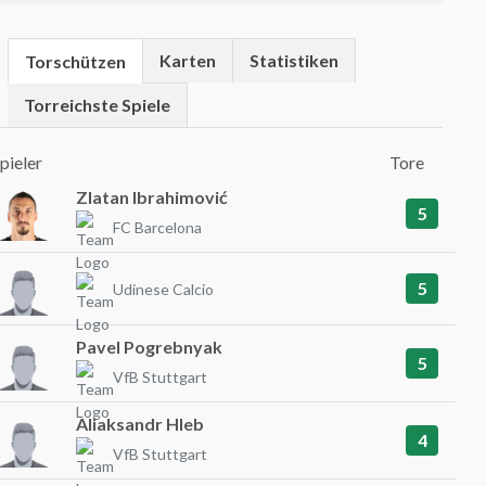
Karten
Statistiken
Torschützen
Torreichste Spiele
pieler
Tore
Zlatan Ibrahimović
5
FC Barcelona
5
Udinese Calcio
Pavel Pogrebnyak
5
VfB Stuttgart
Aliaksandr Hleb
4
VfB Stuttgart