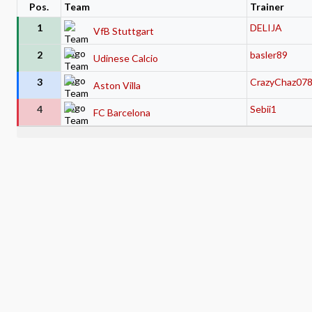
Pos.
Team
Trainer
1
DELIJA
VfB Stuttgart
2
basler89
Udinese Calcio
3
CrazyChaz07
Aston Villa
4
Sebii1
FC Barcelona