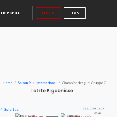
TIPPSPIEL
LOGIN
JOIN
Home
Saison 9
International
Championsleague: Gruppe C
Letzte Ergebnisse
22.11.2009 12:55
4. Spieltag
44
FC Barcelona
Udinese Calcio