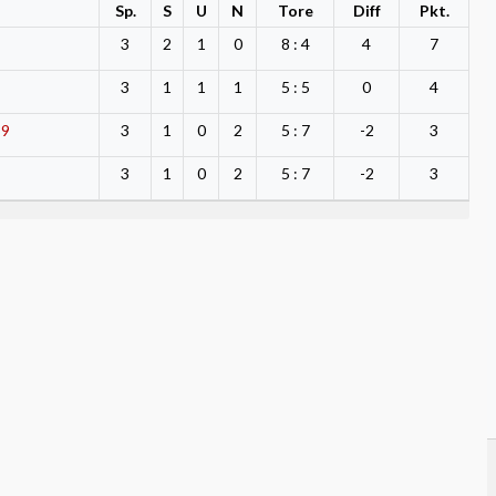
Sp.
S
U
N
Tore
Diff
Pkt.
3
2
1
0
8 : 4
4
7
3
1
1
1
5 : 5
0
4
89
3
1
0
2
5 : 7
-2
3
3
1
0
2
5 : 7
-2
3