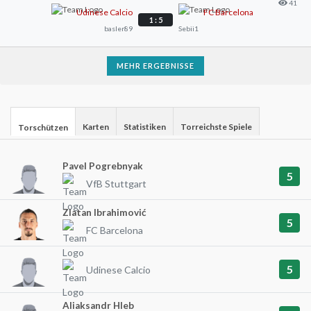
41
Udinese Calcio
FC Barcelona
1 : 5
basler89
Sebii1
MEHR ERGEBNISSE
Karten
Statistiken
Torreichste Spiele
Torschützen
Pavel Pogrebnyak
5
VfB Stuttgart
Zlatan Ibrahimović
5
FC Barcelona
5
Udinese Calcio
Aliaksandr Hleb