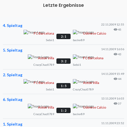
Letzte Ergebnisse
22.11.2009 12:55
4. Spieltag
45
FC Barcelona
Udinese Calcio
2 : 1
Sebii1
basler89
14.11.2009 16:06
5. Spieltag
43
Aston Villa
FC Barcelona
3 : 2
CrazyChaz0789
Sebii1
14.11.2009 15:49
2. Spieltag
44
FC Barcelona
Aston Villa
1 : 5
Sebii1
CrazyChaz0789
13.11.2009 16:03
6. Spieltag
37
Aston Villa
Udinese Calcio
1 : 2
CrazyChaz0789
basler89
11.11.2009 23:52
1. Spieltag