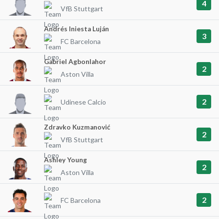
4
VfB Stuttgart
Andrés Iniesta Luján
3
FC Barcelona
Gabriel Agbonlahor
2
Aston Villa
2
Udinese Calcio
Zdravko Kuzmanović
2
VfB Stuttgart
Ashley Young
2
Aston Villa
2
FC Barcelona