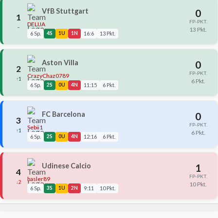
VfB Stuttgart
0
1
FP-PKT.
DELIJA
–
13 Pkt.
6 Sp.
4S
1U
1N
16:6
13 Pkt.
Aston Villa
0
2
FP-PKT.
CrazyChaz0789
↑1
6 Pkt.
6 Sp.
2S
0U
4N
11:15
6 Pkt.
FC Barcelona
0
3
FP-PKT.
Sebii1
↑1
6 Pkt.
6 Sp.
2S
0U
4N
12:16
6 Pkt.
Udinese Calcio
1
4
FP-PKT.
basler89
↓2
10 Pkt.
6 Sp.
3S
1U
2N
9:11
10 Pkt.