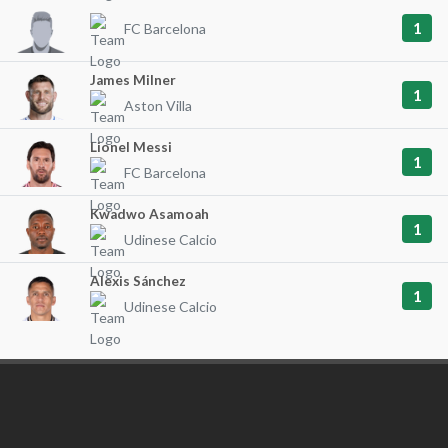
1
FC Barcelona
James Milner
1
Aston Villa
Lionel Messi
1
FC Barcelona
Kwadwo Asamoah
1
Udinese Calcio
Alexis Sánchez
1
Udinese Calcio